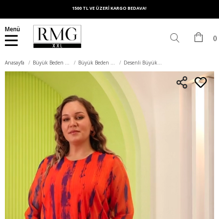
1500 TL VE ÜZERİ KARGO BEDAVA!
Menü
Anasayfa
Büyük Beden Üst Giyim
Büyük Beden Bluz
Desenli Büyük Beden Oranj Şifon Bluz