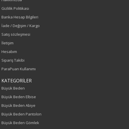
Renk
Gizlilik Politikası
Banka Hesap Bilgileri
Oranj
İade / Değişim / Kargo
Sezon
Satış sözleşmesi
İletişim
İlkbahar-Yaz
Hesabım
Yaş Grubu
Sipariş Takibi
ParaPuan Kullanımı
Yetişkin
KATEGORİLER
Kalıp
Büyük Beden
Büyük Beden Elbise
Büyük Beden
Büyük Beden Abiye
Boy
Büyük Beden Pantolon
Büyük Beden Gömlek
75