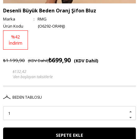
Desenli Büyük Beden Oranj Şifon Bluz
Marka
:
RMG
(O6292-ORANJ)
%
42
İndirim
₺699,90
₺1.199,90
(KDV Dahil)
(KDV Dahil)
₺132,42
'den başlayan taksitlerle
BEDEN TABLOSU