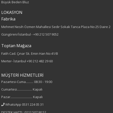
Büyük Beden Bluz
Kumaş Tipi
LOKASYON
Fabrika
Dokuma
Mehmet Nesih Özmen Mahallesi Sedir Sokak Tanca Plaza No:25 Daire 2
Desen
Güngören/İstanbul -
+90 212 507 9052
Desenli
Toptan Mağaza
Fatih Cad. Çınar Sk. Emin Han No:41/B
Kumaş
Merter- İstanbul
+90 212 482 29 60
%100 Polyester
MÜŞTERİ HİZMETLERİ
Cinsiyet
Pazartesi-Cuma.......... 08:30 - 19:00
Cumartesi.................... Kapalı
Kadın
Pazar............................. Kapalı
Kol Tipi
WhatsApp 0531 224 05 31
DESTEK HATTI : 0212 507 90 52