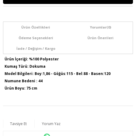
Ürün Özellikleri
Yorumlar
(0)
Ödeme Seçenekleri
Ürün Önerileri
İade / Değişim / Kargo
Ürün İçeriği: %100 Polyester
Kumaş Türü: Dokuma
Model Bilgileri: Boy:1,86 - Göğüs:115 - Bel:88 - Basen:120
Numune Bedeni : 44
Ürün Boyu: 75 cm
Tavsiye Et
Yorum Yaz