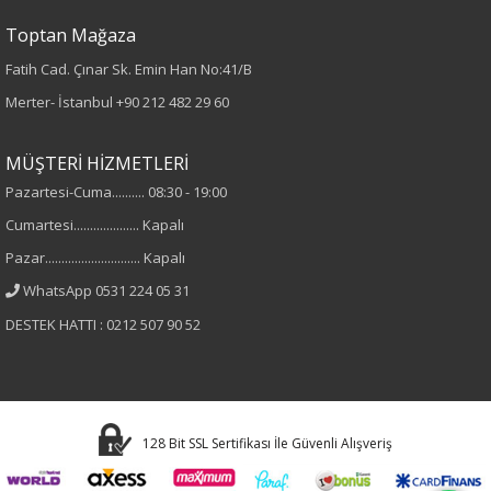
Desenli
Toptan Mağaza
Fatih Cad. Çınar Sk. Emin Han No:41/B
Kumaş
Merter- İstanbul
+90 212 482 29 60
%100 Viskon
MÜŞTERİ HİZMETLERİ
Cinsiyet
Pazartesi-Cuma.......... 08:30 - 19:00
Cumartesi.................... Kapalı
Kadın
Pazar............................. Kapalı
Kol Tipi
WhatsApp 0531 224 05 31
DESTEK HATTI : 0212 507 90 52
Truvakar Kol
128 Bit SSL Sertifikası İle Güvenli Alışveriş