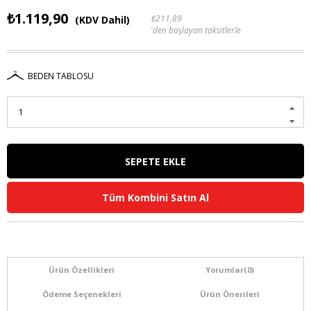
₺1.119,90
₺211,89
(KDV Dahil)
'den başlayan taksitlerle
BEDEN TABLOSU
Tüm Kombini Satın Al
Ürün Özellikleri
Yorumlar
(0)
Ödeme Seçenekleri
Ürün Önerileri