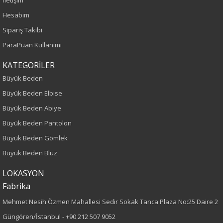
İletişim
İlkbahar-Yaz
Hesabım
Yaş Grubu
Sipariş Takibi
ParaPuan Kullanımı
Yetişkin
KATEGORİLER
Kalıp
Büyük Beden
Büyük Beden Elbise
Büyük Beden
Büyük Beden Abiye
Boy
Büyük Beden Pantolon
Büyük Beden Gömlek
75
Büyük Beden Bluz
Kumaş Tipi
LOKASYON
Fabrika
Dokuma
Mehmet Nesih Özmen Mahallesi Sedir Sokak Tanca Plaza No:25 Daire 2
Desen
Güngören/İstanbul -
+90 212 507 9052