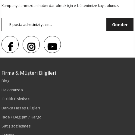
Kampanyalarımızdan haberdar olmak için e-bültenimize kayıt olunuz.
Gönder
Firma & Müşteri Bilgileri
Blog
Sezon : YAZLIK
Hakkımızda
Renk
Gizlilik Politikası
Banka Hesap Bilgileri
Mavi
İade / Değişim / Kargo
Sezon
Satış sözleşmesi