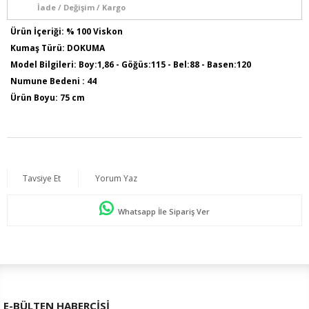
İade / Değişim / Kargo
Ürün İçeriği: % 100 Viskon
Kumaş Türü: DOKUMA
Model Bilgileri: Boy:1,86 - Göğüs:115 - Bel:88 - Basen:120
Numune Bedeni : 44
Ürün Boyu: 75 cm
Tavsiye Et
Yorum Yaz
Whatsapp İle Sipariş Ver
E-BÜLTEN HABERCİSİ