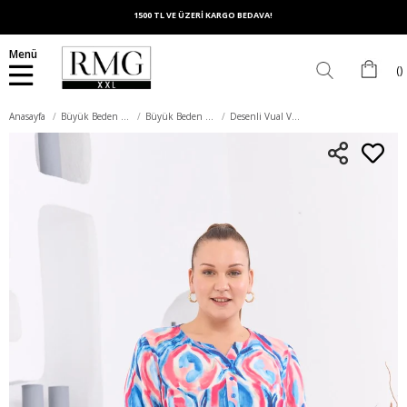
1500 TL VE ÜZERİ KARGO BEDAVA!
Menü
Anasayfa
Büyük Beden Üst Giyim
Büyük Beden Bluz
Desenli Vual Viskon Büyük Beden Kol Apoletli Mavi Bluz