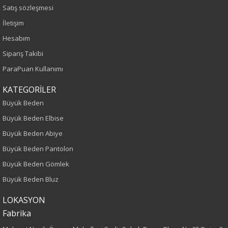
Sezon
Satış sözleşmesi
İletişim
İlkbahar-Yaz
Hesabım
Yaş Grubu
Sipariş Takibi
ParaPuan Kullanımı
Yetişkin
KATEGORİLER
Kalıp
Büyük Beden
Büyük Beden Elbise
Büyük Beden
Büyük Beden Abiye
Boy
Büyük Beden Pantolon
Büyük Beden Gömlek
120
Büyük Beden Bluz
Kumaş Tipi
LOKASYON
Fabrika
Örme