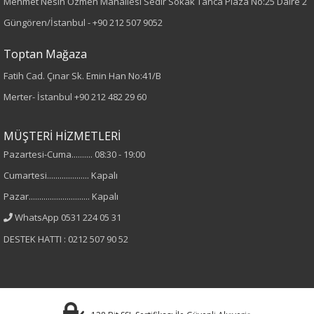
Mehmet Nesih Özmen Mahallesi Sedir Sokak Tanca Plaza No:25 Daire 2
Desen
Güngören/İstanbul -
+90 212 507 9052
Desenli
Toptan Mağaza
Fatih Cad. Çınar Sk. Emin Han No:41/B
Kumaş
Merter- İstanbul
+90 212 482 29 60
%100 Viskon
MÜŞTERİ HİZMETLERİ
Cinsiyet
Pazartesi-Cuma.......... 08:30 - 19:00
Cumartesi.................... Kapalı
Kadın
Pazar............................. Kapalı
Kol Tipi
WhatsApp 0531 224 05 31
DESTEK HATTI : 0212 507 90 52
Kısa Kol