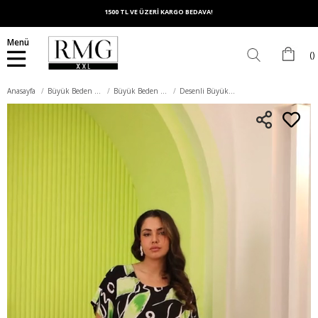
1500 TL VE ÜZERİ KARGO BEDAVA!
Menü
Anasayfa
Büyük Beden Elbise
Büyük Beden Günlük Elbise
Desenli Büyük Beden Günlük Yeşil Elbise