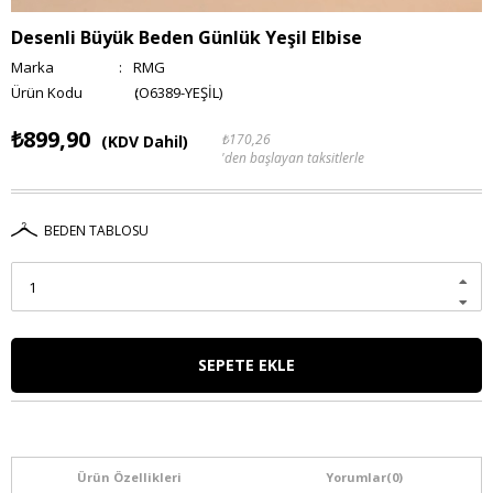
Desenli Büyük Beden Günlük Yeşil Elbise
Marka
:
RMG
(O6389-YEŞİL)
₺899,90
₺170,26
(KDV Dahil)
'den başlayan taksitlerle
BEDEN TABLOSU
Ürün Özellikleri
Yorumlar
(0)