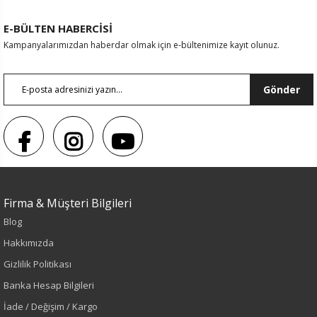
E-BÜLTEN HABERCİSİ
Kampanyalarımızdan haberdar olmak için e-bültenimize kayıt olunuz.
Gönder
Firma & Müşteri Bilgileri
Blog
Sezon : YAZLIK
Hakkımızda
Renk
Gizlilik Politikası
Banka Hesap Bilgileri
Yeşil
İade / Değişim / Kargo