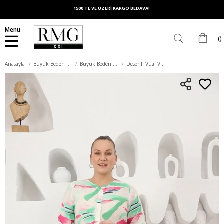
1500 TL VE ÜZERİ KARGO BEDAVA!
Menü
Anasayfa
Büyük Beden Üst Giyim
Büyük Beden Bluz
Desenli Vual Viskon Büyük Beden Düğmeli Yeşil Bluz