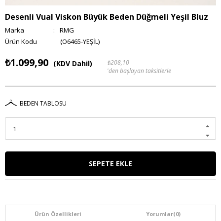
Desenli Vual Viskon Büyük Beden Düğmeli Yeşil Bluz
Marka
:
RMG
(O6465-YEŞİL)
₺1.099,90
₺208,10
(KDV Dahil)
'den başlayan taksitlerle
BEDEN TABLOSU
Ürün Özellikleri
Yorumlar
(0)