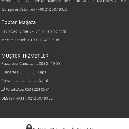
Mehmet Nesih Özmen Mahallesi Sedir Sokak Tanca Plaza No:25 Daire 2
Desen
Güngören/İstanbul -
+90 212 507 9052
Desenli
Toptan Mağaza
Fatih Cad. Çınar Sk. Emin Han No:41/B
Kumaş
Merter- İstanbul
+90 212 482 29 60
%100 Viskon
MÜŞTERİ HİZMETLERİ
Cinsiyet
Pazartesi-Cuma.......... 08:30 - 19:00
Cumartesi.................... Kapalı
Kadın
Pazar............................. Kapalı
Kol Tipi
WhatsApp 0531 224 05 31
DESTEK HATTI : 0212 507 90 52
Truvakar Kol