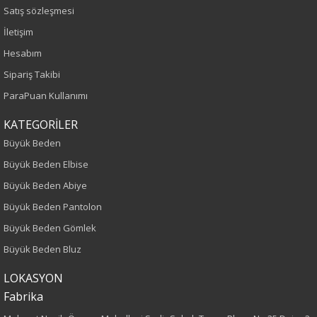
Sezon
Satış sözleşmesi
İletişim
İlkbahar-Yaz
Hesabım
Yaş Grubu
Sipariş Takibi
ParaPuan Kullanımı
Yetişkin
KATEGORİLER
Kalıp
Büyük Beden
Büyük Beden Elbise
Büyük Beden
Büyük Beden Abiye
Boy
Büyük Beden Pantolon
Büyük Beden Gömlek
75
Büyük Beden Bluz
Kumaş Tipi
LOKASYON
Fabrika
Dokuma