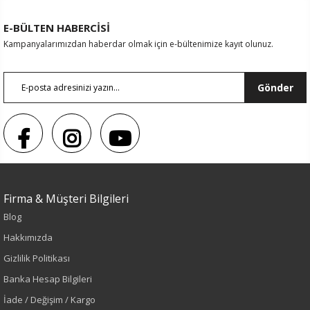
E-BÜLTEN HABERCİSİ
Kampanyalarımızdan haberdar olmak için e-bültenimize kayıt olunuz.
Gönder
Firma & Müşteri Bilgileri
Blog
Sezon : YAZLIK
Hakkımızda
Renk
Gizlilik Politikası
Banka Hesap Bilgileri
Yeşil
İade / Değişim / Kargo