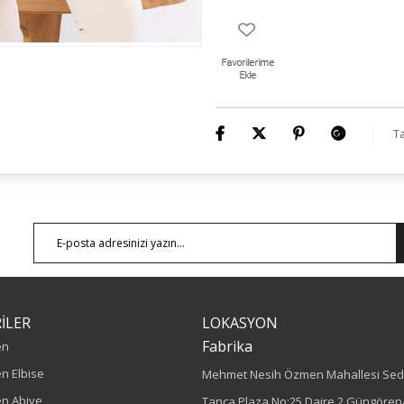
Ta
İLER
LOKASYON
Fabrika
en
n Elbise
Mehmet Nesih Özmen Mahallesi Sed
n Abiye
Tanca Plaza No:25 Daire 2 Güngören/