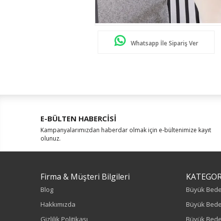
Whatsapp İle Sipariş Ver
E-BÜLTEN HABERCİSİ
Kampanyalarımızdan haberdar olmak için e-bültenimize kayıt
olunuz.
Firma & Müşteri Bilgileri
KATEGOR
Blog
Büyük Bed
Hakkımızda
Büyük Bede
Gizlilik Politikası
Büyük Bede