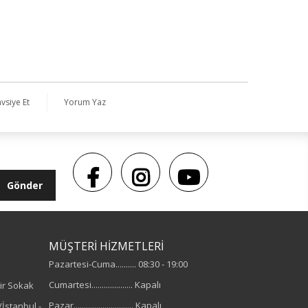
vsiye Et
Yorum Yaz
Gönder
MÜŞTERİ HİZMETLERİ
Pazartesi-Cuma.......... 08:30 - 19:00
Cumartesi.................... Kapalı
ir Sokak
Pazar............................. Kapalı
İstanbul -