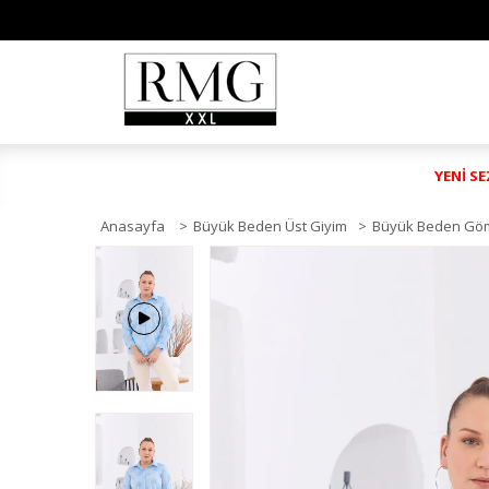
YENİ S
Anasayfa
>
Büyük Beden Üst Giyim
>
Büyük Beden Gö