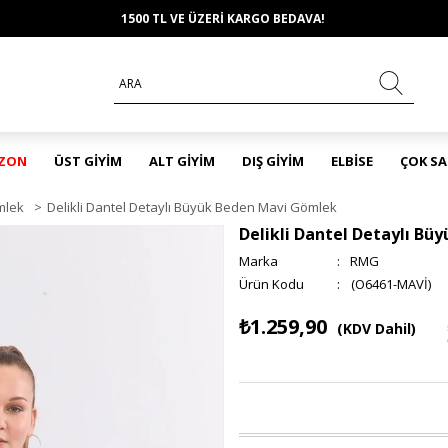
1500 TL VE ÜZERİ KARGO BEDAVA!
EZON
ÜST GİYİM
ALT GİYİM
DIŞ GİYİM
ELBİSE
ÇOK S
mlek
>
Delikli Dantel Detaylı Büyük Beden Mavi Gömlek
Delikli Dantel Detaylı B
Marka
:
RMG
(O6461-MAVİ)
₺1.259,90
(KDV Dahil)