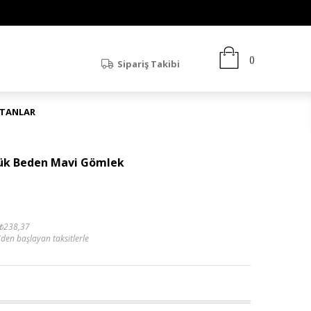
Sipariş Takibi
ATANLAR
üyük Beden Mavi Gömlek
₺238,37
'den başlayan taksitlerle