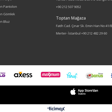
n Pantolon
+90 212 507 9052
en Gömlek
Toptan Mağaza
n Bluz
Fatih Cad. Çınar Sk. Emin Han No:41/
Merter- İstanbul
+90 212 482 29 60
Sezon : YAZLIK
Renk
Mavi
Sezon