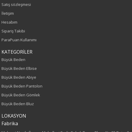
Sezon
Satış sözleşmesi
İletişim
İlkbahar-Yaz
Hesabım
Yaş Grubu
Sipariş Takibi
ParaPuan Kullanımı
Yetişkin
KATEGORİLER
Kalıp
Büyük Beden
Büyük Beden Elbise
Büyük Beden
Büyük Beden Abiye
Boy
Büyük Beden Pantolon
Büyük Beden Gömlek
75
Büyük Beden Bluz
Kumaş Tipi
LOKASYON
Fabrika
Dokuma