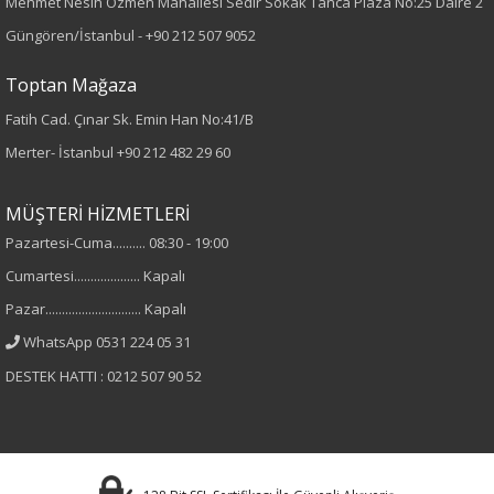
Mehmet Nesih Özmen Mahallesi Sedir Sokak Tanca Plaza No:25 Daire 2
Desen
Güngören/İstanbul -
+90 212 507 9052
Çizgili
Toptan Mağaza
Fatih Cad. Çınar Sk. Emin Han No:41/B
Kumaş
Merter- İstanbul
+90 212 482 29 60
%100 Viskon
MÜŞTERİ HİZMETLERİ
Yaka Tipi
Pazartesi-Cuma.......... 08:30 - 19:00
Cumartesi.................... Kapalı
Hakim Yaka
Pazar............................. Kapalı
Cinsiyet
WhatsApp 0531 224 05 31
DESTEK HATTI : 0212 507 90 52
Kadın
Kol Tipi
Kısa Kol