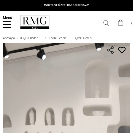
1500 TL VE ÜZERİ KARGO BEDAVA!
Menü
Anasayfa
Büyük Beden Üst Giyim
Büyük Beden Gömlek
Çizgi Desenli Büyük Beden Haki Gömlek