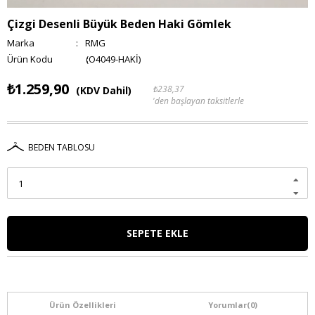
Çizgi Desenli Büyük Beden Haki Gömlek
Marka
:
RMG
(O4049-HAKİ)
₺1.259,90
₺238,37
(KDV Dahil)
'den başlayan taksitlerle
BEDEN TABLOSU
Ürün Özellikleri
Yorumlar
(0)