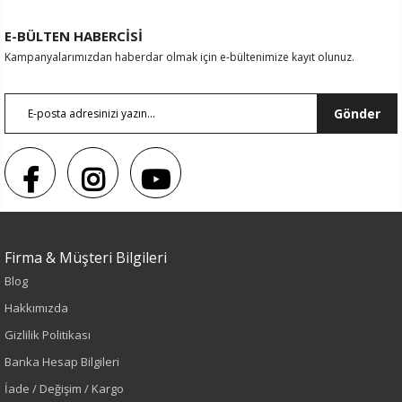
E-BÜLTEN HABERCİSİ
Kampanyalarımızdan haberdar olmak için e-bültenimize kayıt olunuz.
Gönder
Firma & Müşteri Bilgileri
Blog
Hakkımızda
Renk
Gizlilik Politikası
Banka Hesap Bilgileri
Haki
İade / Değişim / Kargo