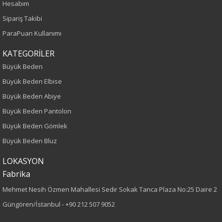
Hesabım
Yetişkin
Sipariş Takibi
ParaPuan Kullanımı
Kalıp
KATEGORİLER
Büyük Beden
Büyük Beden
Büyük Beden Elbise
Boy
Büyük Beden Abiye
75
Büyük Beden Pantolon
Büyük Beden Gömlek
Kumaş Tipi
Büyük Beden Bluz
Dokuma
LOKASYON
Fabrika
Desen
Mehmet Nesih Özmen Mahallesi Sedir Sokak Tanca Plaza No:25 Daire 2
Taşlı
Güngören/İstanbul -
+90 212 507 9052
Kumaş