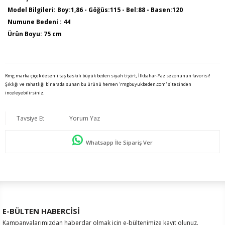
Model Bilgileri: Boy:1,86 - Göğüs:115 - Bel:88 - Basen:120
Numune Bedeni : 44
Ürün Boyu: 75 cm
Rmg marka çiçek desenli taş baskılı büyük beden siyah tişört, İlkbahar-Yaz sezonunun favorisi!
Şıklığı ve rahatlığı bir arada sunan bu ürünü hemen 'rmgbuyukbeden.com' sitesinden
inceleyebilirsiniz.
Tavsiye Et
Yorum Yaz
Whatsapp İle Sipariş Ver
E-BÜLTEN HABERCİSİ
Kampanyalarımızdan haberdar olmak için e-bültenimize kayıt olunuz.