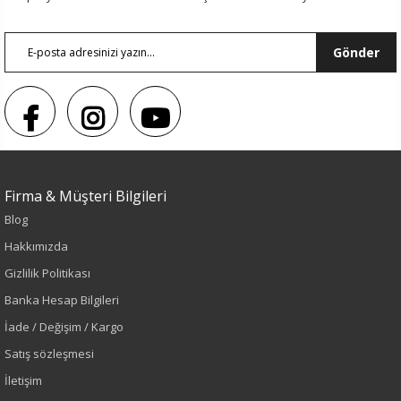
Gönder
Sezon : YAZLIK
Firma & Müşteri Bilgileri
Blog
Renk
Hakkımızda
Siyah
Gizlilik Politikası
Banka Hesap Bilgileri
Sezon
İade / Değişim / Kargo
İlkbahar-Yaz
Satış sözleşmesi
İletişim
Yaş Grubu