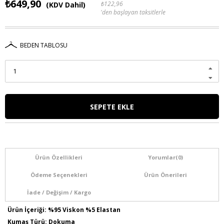
₺649,90
₺122,96
(KDV Dahil)
'den başlayan taksitlerle
BEDEN TABLOSU
Ürün Özellikleri
Yorumlar
(0)
Ödeme Seçenekleri
Ürün Önerileri
İade / Değişim / Kargo
Ürün İçeriği: %95 Viskon %5 Elastan
Kumaş Türü: Dokuma