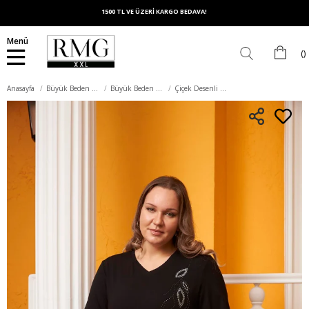
1500 TL VE ÜZERİ KARGO BEDAVA!
Menü
Anasayfa
Büyük Beden Üst Giyim
Büyük Beden Tişört
Çiçek Desenli Taş Baskılı Büyük Beden Siyah Tişört