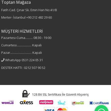
Toptan Mağaza
Fatih Cad. Çınar Sk. Emin Han No:41/B
%95 Pamuk
%5 Elastan
Merter- İstanbul
+90 212 482 29 60
Cinsiyet
MÜŞTERİ HİZMETLERİ
Pazartesi-Cuma.......... 08:30 - 19:00
Kadın
Cumartesi.................... Kapalı
Kol Tipi
Pazar............................. Kapalı
WhatsApp 0531 224 05 31
Kısa Kol
DESTEK HATTI : 0212 507 90 52
128 Bit SSL Sertifikası İle Güvenli Alışveriş