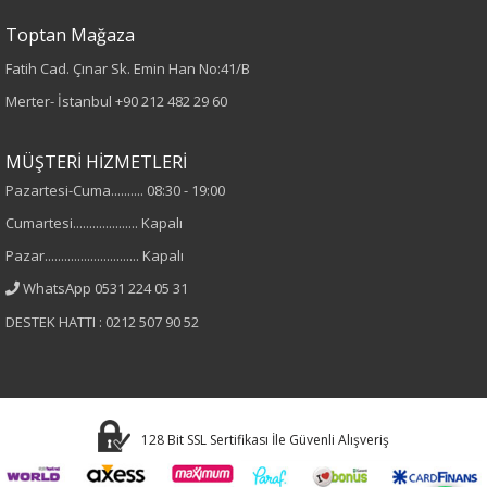
Çiçekli
Toptan Mağaza
Fatih Cad. Çınar Sk. Emin Han No:41/B
Kumaş
Merter- İstanbul
+90 212 482 29 60
%100 Polyester
MÜŞTERİ HİZMETLERİ
Cinsiyet
Pazartesi-Cuma.......... 08:30 - 19:00
Cumartesi.................... Kapalı
Kadın
Pazar............................. Kapalı
Kol Tipi
WhatsApp 0531 224 05 31
DESTEK HATTI : 0212 507 90 52
Uzun Kol
128 Bit SSL Sertifikası İle Güvenli Alışveriş