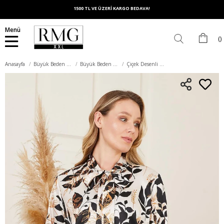
1500 TL VE ÜZERİ KARGO BEDAVA!
Menü
Anasayfa
Büyük Beden Üst Giyim
Büyük Beden Gömlek
Çiçek Desenli Fular Detaylı Büyük Beden Krem Gömlek