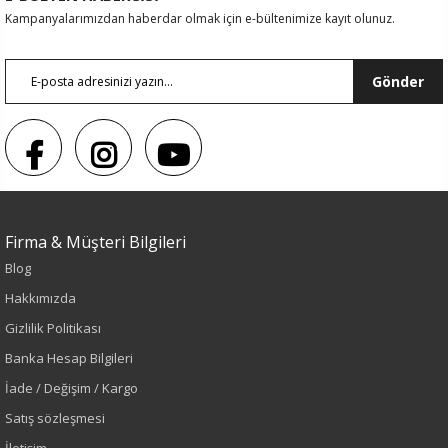
Kampanyalarımızdan haberdar olmak için e-bültenimize kayıt olunuz.
Gönder
Firma & Müşteri Bilgileri
Blog
Sezon : YAZLIK
Hakkımızda
Renk
Gizlilik Politikası
Banka Hesap Bilgileri
Krem
İade / Değişim / Kargo
Sezon
Satış sözleşmesi