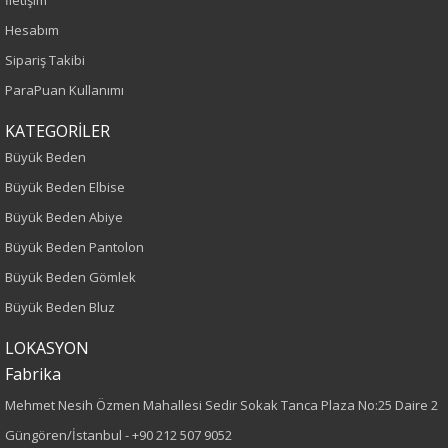
İletişim
İlkbahar-Yaz
Hesabım
Yaş Grubu
Sipariş Takibi
ParaPuan Kullanımı
Yetişkin
KATEGORİLER
Kalıp
Büyük Beden
Büyük Beden Elbise
Büyük Beden
Büyük Beden Abiye
Boy
Büyük Beden Pantolon
Büyük Beden Gömlek
75
Büyük Beden Bluz
Kumaş Tipi
LOKASYON
Fabrika
Dokuma
Mehmet Nesih Özmen Mahallesi Sedir Sokak Tanca Plaza No:25 Daire 2
Desen
Güngören/İstanbul -
+90 212 507 9052