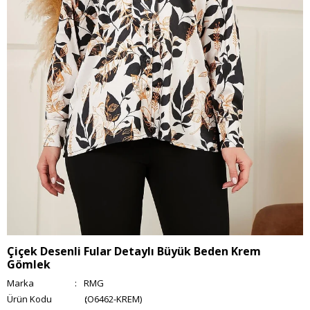
Çiçek Desenli Fular Detaylı Büyük Beden Krem
Gömlek
Marka
:
RMG
(O6462-KREM)