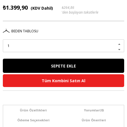
₺1.399,90
₺264,86
(KDV Dahil)
'den başlayan taksitlerle
BEDEN TABLOSU
Tüm Kombini Satın Al
Ürün Özellikleri
Yorumlar
(0)
Ödeme Seçenekleri
Ürün Önerileri