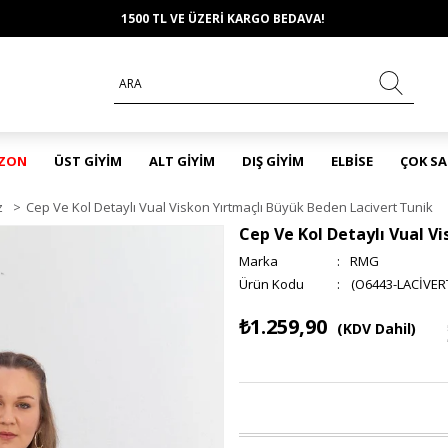
1500 TL VE ÜZERİ KARGO BEDAVA!
EZON
ÜST GİYİM
ALT GİYİM
DIŞ GİYİM
ELBİSE
ÇOK S
z
>
Cep Ve Kol Detaylı Vual Viskon Yırtmaçlı Büyük Beden Lacivert Tunik
Cep Ve Kol Detaylı Vual V
Marka
:
RMG
(O6443-LACİVER
₺1.259,90
(KDV Dahil)