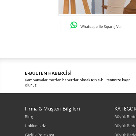
Whatsapp İle Sipariş Ver
E-BÜLTEN HABERCİSİ
Kampanyalarımızdan haberdar olmak için e-bültenimize kayıt
olunuz.
Firma & Müşteri Bilgileri
KATEGOR
Blog
Büyük Bed
Hakkımızda
Büyük Bede
Gizlilik Politikası
Büyük Bede