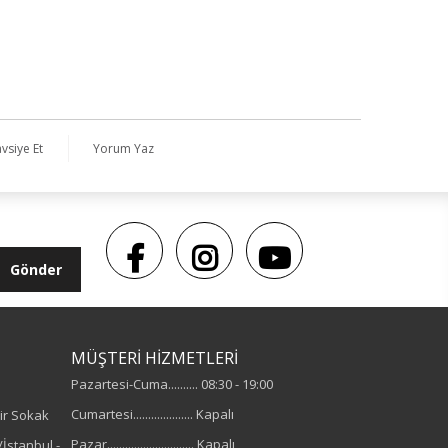
vsiye Et
Yorum Yaz
Gönder
MÜŞTERİ HİZMETLERİ
Pazartesi-Cuma.......... 08:30 - 19:00
Cumartesi.................... Kapalı
ir Sokak
Pazar............................. Kapalı
İstanbul -