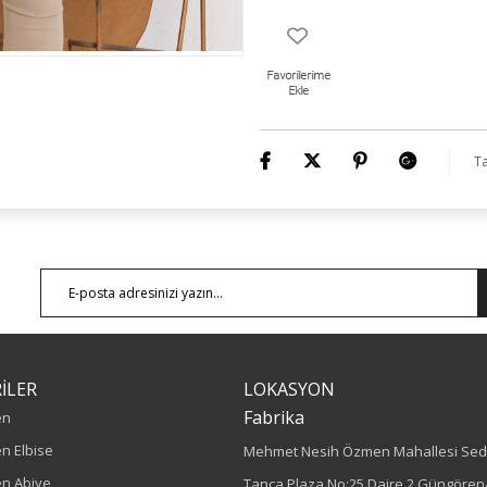
Ta
İLER
LOKASYON
Fabrika
en
n Elbise
Mehmet Nesih Özmen Mahallesi Sed
n Abiye
Tanca Plaza No:25 Daire 2 Güngören/