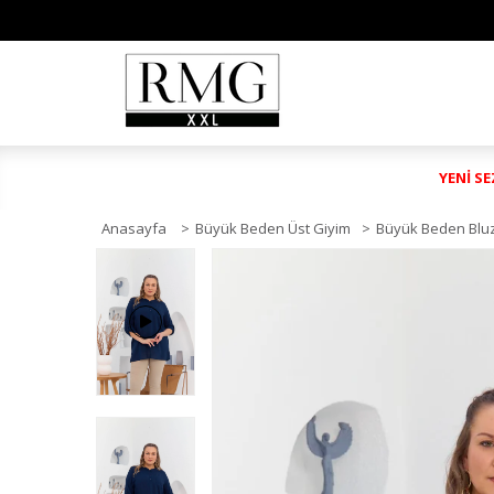
YENİ S
Anasayfa
>
Büyük Beden Üst Giyim
>
Büyük Beden Blu