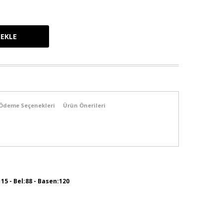
Ödeme Seçenekleri
Ürün Önerileri
115 - Bel:88 - Basen:120