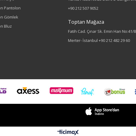
n Pantolon
+90 212 507 9052
en Gömlek
Toptan Mağaza
n Bluz
Fatih Cad. Çınar Sk. Emin Han No:41/
Merter- İstanbul
+90 212 482 29 60
Sezon : YAZLIK
Renk
Lacivert
Sezon