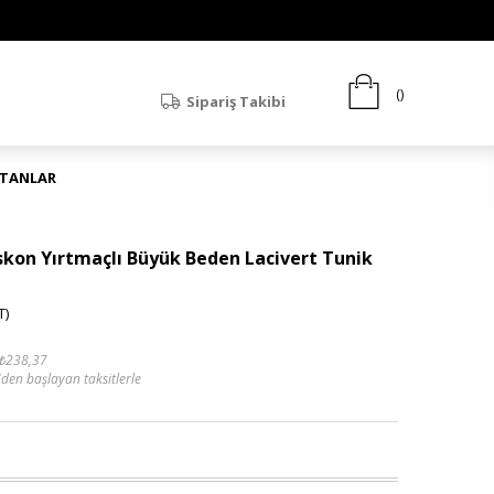
Sipariş Takibi
ATANLAR
iskon Yırtmaçlı Büyük Beden Lacivert Tunik
T)
₺238,37
'den başlayan taksitlerle