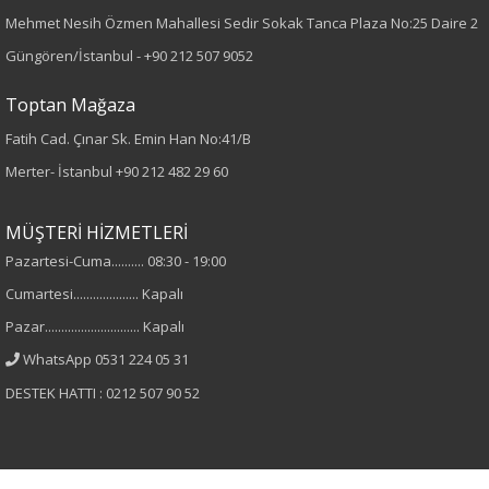
Mehmet Nesih Özmen Mahallesi Sedir Sokak Tanca Plaza No:25 Daire 2
Desen
Güngören/İstanbul -
+90 212 507 9052
Düz
Toptan Mağaza
Fatih Cad. Çınar Sk. Emin Han No:41/B
Kumaş
Merter- İstanbul
+90 212 482 29 60
%100 Viskon
MÜŞTERİ HİZMETLERİ
Cinsiyet
Pazartesi-Cuma.......... 08:30 - 19:00
Cumartesi.................... Kapalı
Kadın
Pazar............................. Kapalı
Kol Tipi
WhatsApp 0531 224 05 31
DESTEK HATTI : 0212 507 90 52
Truvakar Kol