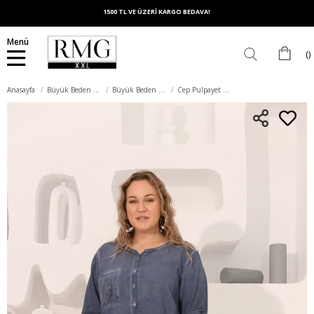
1500 TL VE ÜZERİ KARGO BEDAVA!
Menü
Anasayfa
Büyük Beden Üst Giyim
Büyük Beden Bluz
Cep Pulpayet Detaylı Yırtmaçlı İndigo Büyük Beden Yıkamalı Bluz