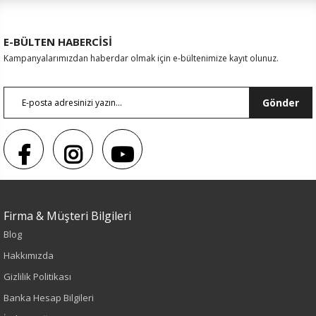
E-BÜLTEN HABERCİSİ
Kampanyalarımızdan haberdar olmak için e-bültenimize kayıt olunuz.
Gönder
Firma & Müşteri Bilgileri
Blog
Sezon : YAZLIK
Hakkımızda
Renk
Gizlilik Politikası
Banka Hesap Bilgileri
İndigo