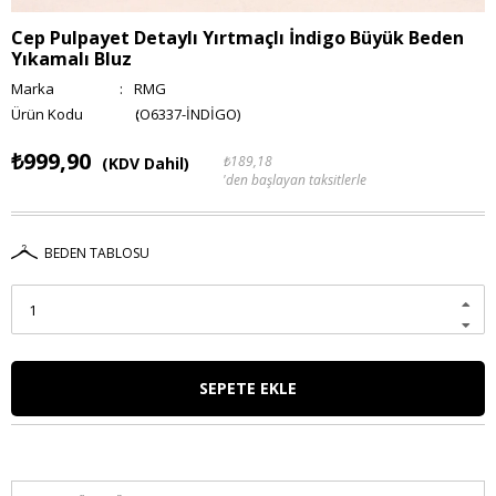
Cep Pulpayet Detaylı Yırtmaçlı İndigo Büyük Beden
Yıkamalı Bluz
Marka
:
RMG
(O6337-İNDİGO)
₺999,90
₺189,18
(KDV Dahil)
'den başlayan taksitlerle
BEDEN TABLOSU