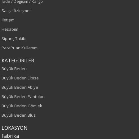
İade / Değişim / Kargo
Sezon
Satış sözleşmesi
İletişim
İlkbahar-Yaz
Hesabım
Yaş Grubu
Sipariş Takibi
ParaPuan Kullanımı
Yetişkin
KATEGORİLER
Kalıp
Büyük Beden
Büyük Beden Elbise
Büyük Beden
Büyük Beden Abiye
Boy
Büyük Beden Pantolon
Büyük Beden Gömlek
75
Büyük Beden Bluz
Kumaş Tipi
LOKASYON
Fabrika
Dokuma