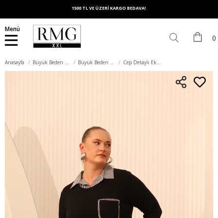
1500 TL VE ÜZERİ KARGO BEDAVA!
Menü
Anasayfa
Büyük Beden Üst Giyim
Büyük Beden Bluz
Cep Detaylı Ekoseli Büyük Beden Siyah Gömlek Bluz