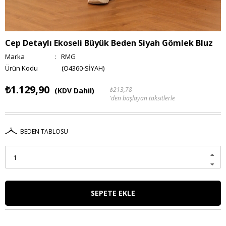
Cep Detaylı Ekoseli Büyük Beden Siyah Gömlek Bluz
Marka
:
RMG
(O4360-SİYAH)
₺1.129,90
₺213,78
(KDV Dahil)
'den başlayan taksitlerle
BEDEN TABLOSU