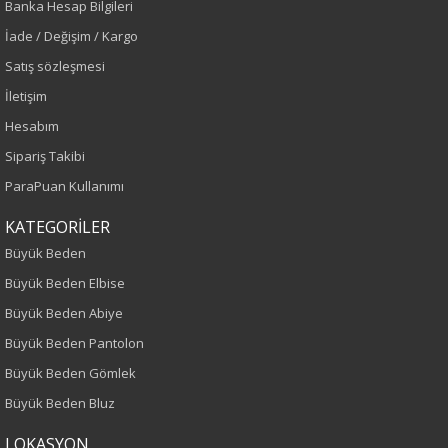
Banka Hesap Bilgileri
İade / Değişim / Kargo
Siyah
Satış sözleşmesi
Sezon
İletişim
Hesabım
Sonbahar-Kış
Sipariş Takibi
Yaş Grubu
ParaPuan Kullanımı
Yetişkin
KATEGORİLER
Büyük Beden
Kalıp
Büyük Beden Elbise
Büyük Beden Abiye
Büyük Beden
Büyük Beden Pantolon
Boy
Büyük Beden Gömlek
Büyük Beden Bluz
75
LOKASYON