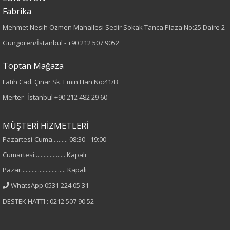
Kumaş Tipi
Fabrika
Örme
Mehmet Nesih Özmen Mahallesi Sedir Sokak Tanca Plaza No:25 Daire 2
Güngören/İstanbul -
+90 212 507 9052
Desen
Toptan Mağaza
Düz
Fatih Cad. Çınar Sk. Emin Han No:41/B
Merter- İstanbul
+90 212 482 29 60
Kumaş
%35 Polyester
MÜŞTERİ HİZMETLERİ
%60 Viskon
Pazartesi-Cuma.......... 08:30 - 19:00
%5 Elastan
Cumartesi.................... Kapalı
Pazar............................. Kapalı
Yaka Tipi
WhatsApp 0531 224 05 31
Gömlek Yaka
DESTEK HATTI : 0212 507 90 52
Cinsiyet