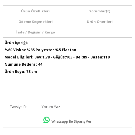
Ürün Özellikleri
Yorumlar
(0)
Ödeme Seçenekleri
Ürün Önerileri
İade / Değişim / Kargo
Ürün İçeriği:
%60 Viskoz %35 Polyester %5 Elastan
Model Bilgileri: Boy:1,78 - Göğüs:103 - Bel:89 - Basen:110
Numune Bedeni : 44
Ürün Boyu: 78 cm
Ürün Kodu : O4360
Tavsiye Et
Yorum Yaz
Whatsapp İle Sipariş Ver