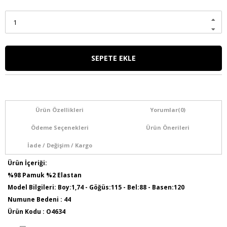
Ürün Özellikleri
Yorumlar
(0)
Ödeme Seçenekleri
Ürün Önerileri
İade / Değişim / Kargo
Ürün İçeriği:
%98 Pamuk %2 Elastan
Model Bilgileri: Boy:1,74 - Göğüs:115 - Bel:88 - Basen:120
Numune Bedeni : 44
Ürün Kodu : O4634
Ürün Boyu: 75 cm