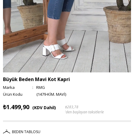
Büyük Beden Mavi Kot Kapri
Marka
:
RMG
(1479-KİM. MAVİ)
₺1.499,90
₺283,78
(KDV Dahil)
'den başlayan taksitlerle
BEDEN TABLOSU