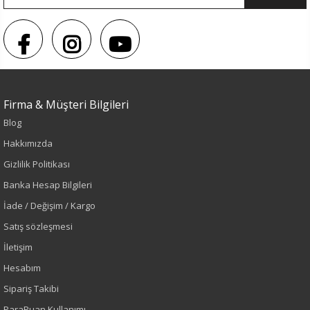
Sezon : YAZLIK
Firma & Müşteri Bilgileri
Renk
Blog
Hakkımızda
Mavi
Gizlilik Politikası
Sezon
Banka Hesap Bilgileri
İade / Değişim / Kargo
İlkbahar-Yaz
Satış sözleşmesi
İletişim
Yaş Grubu
Hesabım
Yetişkin
Sipariş Takibi
ParaPuan Kullanımı