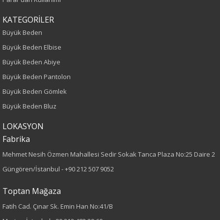
Kalıp
KATEGORİLER
Büyük Beden
Büyük Beden
Desen
Büyük Beden Elbise
Büyük Beden Abiye
Düz
Büyük Beden Pantolon
Cinsiyet
Büyük Beden Gömlek
Büyük Beden Bluz
Kadın
LOKASYON
Fabrika
Mehmet Nesih Özmen Mahallesi Sedir Sokak Tanca Plaza No:25 Daire 2
Güngören/İstanbul -
+90 212 507 9052
Toptan Mağaza
Fatih Cad. Çınar Sk. Emin Han No:41/B