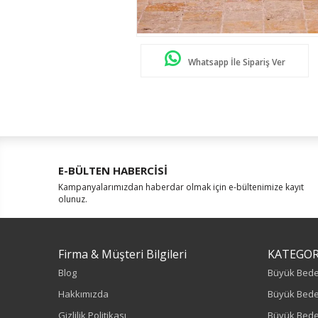
Whatsapp İle Sipariş Ver
E-BÜLTEN HABERCİSİ
Kampanyalarımızdan haberdar olmak için e-bültenimize kayıt
olunuz.
Firma & Müşteri Bilgileri
KATEGOR
Blog
Büyük Bed
Hakkımızda
Büyük Bede
Gizlilik Politikası
Büyük Bede