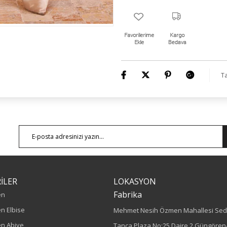
Ta
İLER
LOKASYON
Fabrika
en
n Elbise
Mehmet Nesih Özmen Mahallesi Sed
n Abiye
Tanca Plaza No:25 Daire 2 Güngören/