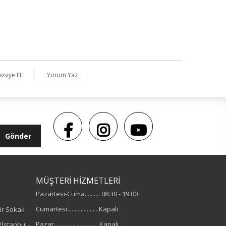
vsiye Et
Yorum Yaz
Gönder
MÜŞTERİ HİZMETLERİ
Pazartesi-Cuma.......... 08:30 - 19:00
Cumartesi.................... Kapalı
ir Sokak
Pazar............................. Kapalı
İstanbul -