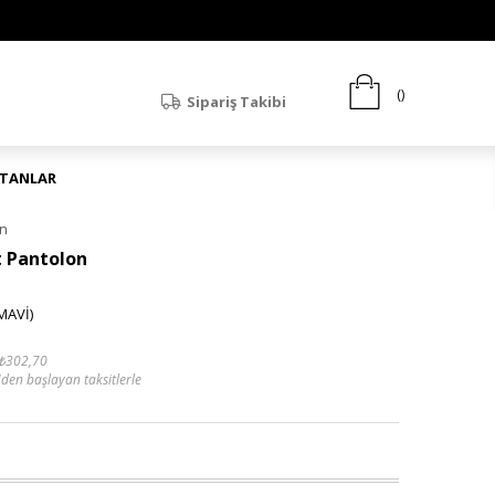
Sipariş Takibi
ATANLAR
on
t Pantolon
MAVİ)
₺302,70
'den başlayan taksitlerle