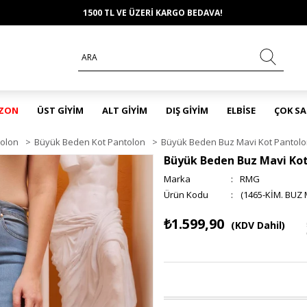
1500 TL VE ÜZERİ KARGO BEDAVA!
EZON
ÜST GİYİM
ALT GİYİM
DIŞ GİYİM
ELBİSE
ÇOK S
olon
>
Büyük Beden Kot Pantolon
>
Büyük Beden Buz Mavi Kot Pantol
Büyük Beden Buz Mavi Ko
Marka
:
RMG
(1465-KİM. BUZ 
₺1.599,90
(KDV Dahil)