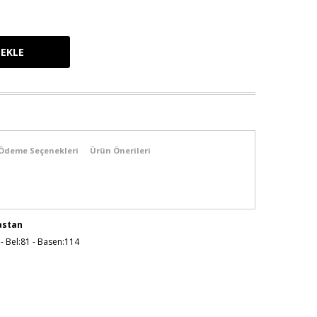
Ödeme Seçenekleri
Ürün Önerileri
astan
 - Bel:81 - Basen:114