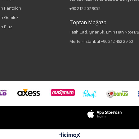
n Pantolon
+90 212 507 9052
en Gömlek
Toptan Mağaza
n Bluz
Fatih Cad. Çınar Sk. Emin Han No:41/
Merter- İstanbul
+90 212 482 29 60
Renk
Buz Mavisi
Sezon
İlkbahar-Yaz
Yaş Grubu
Yetişkin
Bel