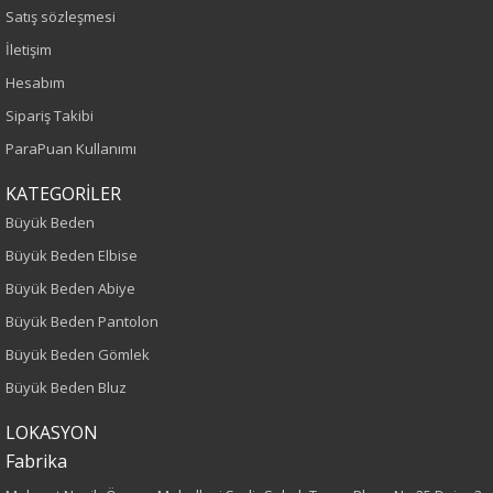
Sezon
Satış sözleşmesi
İletişim
İlkbahar-Yaz
Hesabım
Yaş Grubu
Sipariş Takibi
ParaPuan Kullanımı
Yetişkin
KATEGORİLER
Bel
Büyük Beden
Büyük Beden Elbise
Normal Bel
Büyük Beden Abiye
Kalıp
Büyük Beden Pantolon
Büyük Beden Gömlek
Büyük Beden
Büyük Beden Bluz
Boy
LOKASYON
Fabrika
100