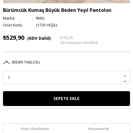
Bürümcük Kumaş Büyük Beden Yeşil Pantolon
Marka
:
RMG
(1725-YEŞİL)
₺529,90
₺100,26
(KDV Dahil)
'den başlayan taksitlerle
BEDEN TABLOSU
Ürün Özellikleri
Yorumlar
(0)