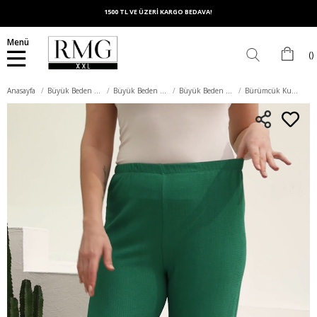
1500 TL VE ÜZERİ KARGO BEDAVA!
Menü
Anasayfa
Büyük Beden Alt Giyim
Büyük Beden Pantolon
Büyük Beden Kumaş Pantolon
Bürümcük Kumaş Büyük Beden Yeşil Pantolon