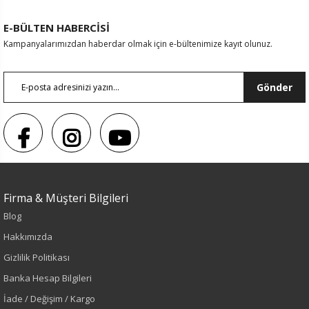
E-BÜLTEN HABERCİSİ
Kampanyalarımızdan haberdar olmak için e-bültenimize kayıt olunuz.
Gönder
Firma & Müşteri Bilgileri
Blog
Sezon : YAZLIK
Hakkımızda
Renk
Gizlilik Politikası
Banka Hesap Bilgileri
Yeşil
İade / Değişim / Kargo