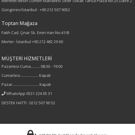
Mehmet Nesih Özmen Mahallesi Sedir Sokak Tanca Plaza No:25 Daire 2
Paça Tipi
Güngören/İstanbul -
+90 212 507 9052
Geniş Paça
Toptan Mağaza
Fatih Cad. Çınar Sk. Emin Han No:41/B
Kumaş Tipi
Merter- İstanbul
+90 212 482 29 60
Örme
MÜŞTERİ HİZMETLERİ
Desen
Pazartesi-Cuma.......... 08:30 - 19:00
Cumartesi.................... Kapalı
Düz
Pazar............................. Kapalı
Kumaş
WhatsApp 0531 224 05 31
DESTEK HATTI : 0212 507 90 52
%95 Polyester
%5 Elastan
Cinsiyet