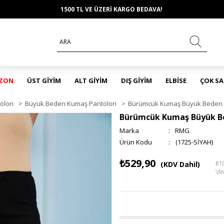
1500 TL VE ÜZERİ KARGO BEDAVA!
EZON
ÜST GİYİM
ALT GİYİM
DIŞ GİYİM
ELBİSE
ÇOK S
olon
>
Büyük Beden Kumaş Pantolon
>
Bürümcük Kumaş Büyük Beden 
Bürümcük Kumaş Büyük Be
Marka
:
RMG
(1725-SİYAH)
₺529,90
₺1
(KDV Dahil)
'de