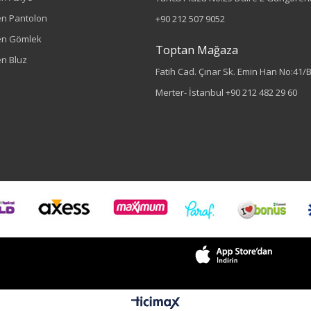
n Pantolon
+90 212 507 9052
en Gömlek
Toptan Mağaza
n Bluz
Fatih Cad. Çınar Sk. Emin Han No:41/
Merter- İstanbul
+90 212 482 29 60
Sezon : YAZLIK
Renk
Siyah
Sezon