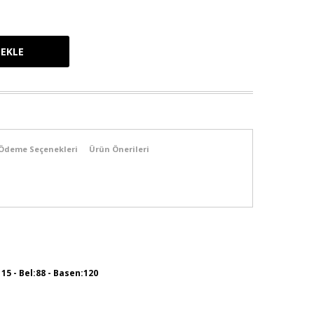
Ödeme Seçenekleri
Ürün Önerileri
115 - Bel:88 - Basen:120