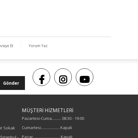
vsiye Et
Yorum Yaz
Gönder
MÜŞTERİ HİZMETLERİ
Pazartesi-Cuma.......... 08:30 - 19:00
Cumartesi.................... Kapalı
ir Sokak
Pazar............................. Kapalı
İstanbul -