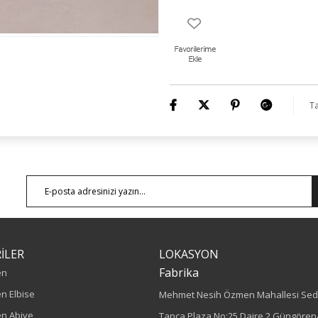
Ta
İLER
LOKASYON
Fabrika
en
n Elbise
Mehmet Nesih Özmen Mahallesi Sed
n Abiye
Tanca Plaza No:25 Daire 2 Güngören/