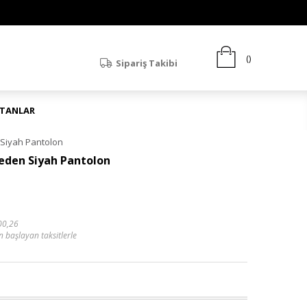
Sipariş Takibi
ATANLAR
Siyah Pantolon
den Siyah Pantolon
00,26
n başlayan taksitlerle