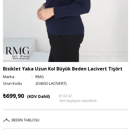
Bisiklet Yaka Uzun Kol Büyük Beden Lacivert Tişört
Marka
:
RMG
(O4032-LACİVERT)
₺699,90
₺132,42
(KDV Dahil)
'den başlayan taksitlerle
BEDEN TABLOSU