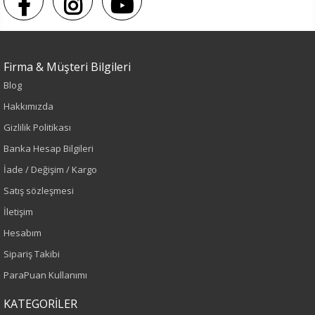
Firma & Müşteri Bilgileri
Blog
Hakkımızda
Sezon : KIŞLIK
Gizlilik Politikası
Renk
Banka Hesap Bilgileri
İade / Değişim / Kargo
Lacivert
Satış sözleşmesi
Sezon
İletişim
Hesabım
İlkbahar-Yaz
Sipariş Takibi
Yaş Grubu
ParaPuan Kullanımı
Yetişkin
KATEGORİLER