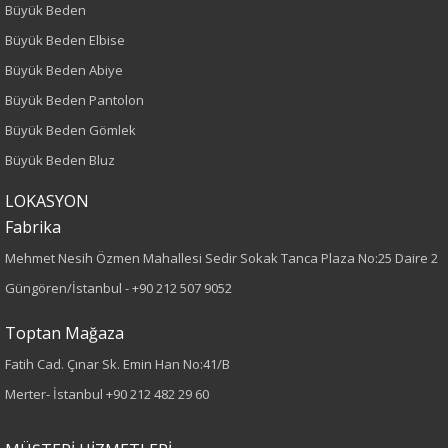
Büyük Beden
Kalıp
Büyük Beden Elbise
Büyük Beden Abiye
Büyük Beden
Büyük Beden Pantolon
Boy
Büyük Beden Gömlek
Büyük Beden Bluz
75
LOKASYON
Kumaş Tipi
Fabrika
Örme
Mehmet Nesih Özmen Mahallesi Sedir Sokak Tanca Plaza No:25 Daire 2
Güngören/İstanbul -
+90 212 507 9052
Desen
Toptan Mağaza
Düz
Fatih Cad. Çınar Sk. Emin Han No:41/B
Merter- İstanbul
+90 212 482 29 60
Kumaş
%95 Pamuk