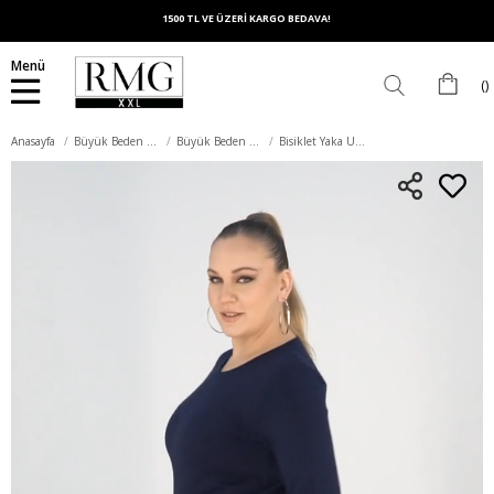
1500 TL VE ÜZERİ KARGO BEDAVA!
Menü
Anasayfa
Büyük Beden Üst Giyim
Büyük Beden Tişört
Bisiklet Yaka Uzun Kol Büyük Beden Lacivert Tişört