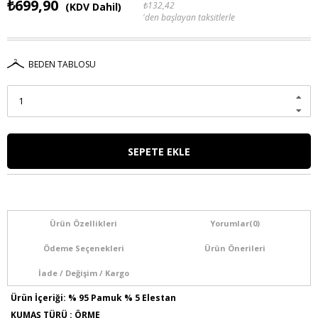
₺699,90
₺132,42
(KDV Dahil)
'den başlayan taksitlerle
BEDEN TABLOSU
Ürün Özellikleri
Yorumlar
(0)
Ödeme Seçenekleri
Ürün Önerileri
İade / Değişim / Kargo
Ürün İçeriği: % 95 Pamuk % 5 Elestan
KUMAŞ TÜRÜ : ÖRME