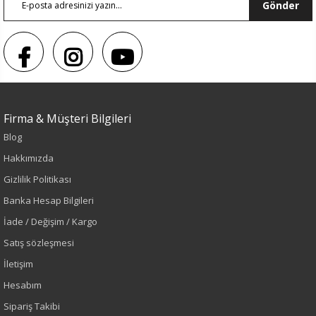
Gönder
Firma & Müşteri Bilgileri
Blog
Hakkımızda
Sezon : YAZLIK
Gizlilik Politikası
Banka Hesap Bilgileri
Renk
İade / Değişim / Kargo
Saks
Satış sözleşmesi
İletişim
Sezon
Hesabım
İlkbahar-Yaz
Sipariş Takibi