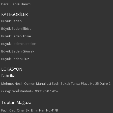
ParaPuan Kullanımı
Yaş Grubu
KATEGORİLER
Yetişkin
Büyük Beden
Büyük Beden Elbise
Kalıp
Büyük Beden Abiye
Büyük Beden
Büyük Beden Pantolon
Büyük Beden Gömlek
Boy
Büyük Beden Bluz
75
LOKASYON
Fabrika
Kumaş Tipi
Mehmet Nesih Özmen Mahallesi Sedir Sokak Tanca Plaza No:25 Daire 2
Örme
Güngören/İstanbul -
+90 212 507 9052
Desen
Toptan Mağaza
Fatih Cad. Çınar Sk. Emin Han No:41/B
Düz