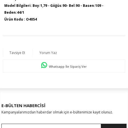
Model Bilgileri: Boy:1,79 - Göğüs:90- Bel:90 - Basen:109 -
Beden:44/1
Ürün Kodu : O4054
Ürün Boyu : 75 cm
Tavsiye Et
Yorum Yaz
Whatsapp İle Sipariş Ver
E-BÜLTEN HABERCİSİ
Kampanyalarımızdan haberdar olmak için e-bültenimize kayıt olunuz.