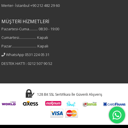
Merter- İstanbul
+90 212 482 29 60
Kumaş
MÜŞTERİ HİZMETLERİ
%95 Pamuk
Pazartesi-Cuma.......... 08:30 - 19:00
%5 Elastan
Cumartesi.................... Kapalı
Pazar............................. Kapalı
Cinsiyet
WhatsApp 0531 224 05 31
Kadın
DESTEK HATTI : 0212 507 90 52
Kol Tipi
Kısa Kol
128 Bit SSL Sertifikası İle Güvenli Alışveriş