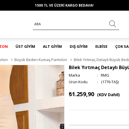
1500 TL VE ÜZERİ KARGO BEDAVA!
EZON
ÜST GİYİM
ALT GİYİM
DIŞ GİYİM
ELBİSE
ÇOK S
olon
>
Büyük Beden Kumaş Pantolon
>
Bilek Yırtmaç Detaylı Büyük Be
Bilek Yırtmaç Detaylı Bü
Marka
:
RMG
(1776-TAŞ)
₺1.259,90
(KDV Dahil)