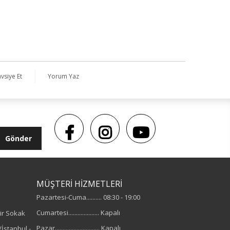
vsiye Et
Yorum Yaz
Gönder
MÜŞTERİ HİZMETLERİ
Pazartesi-Cuma.......... 08:30 - 19:00
Cumartesi.................... Kapalı
ir Sokak
Pazar............................. Kapalı
İstanbul -