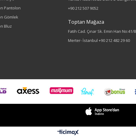
n Pantolon
+90 212 507 9052
en Gömlek
Toptan Mağaza
n Bluz
Fatih Cad. Çınar Sk. Emin Han No:41/
Merter- İstanbul
+90 212 482 29 60
Sezon : YAZLIK
Renk
Taş
Sezon