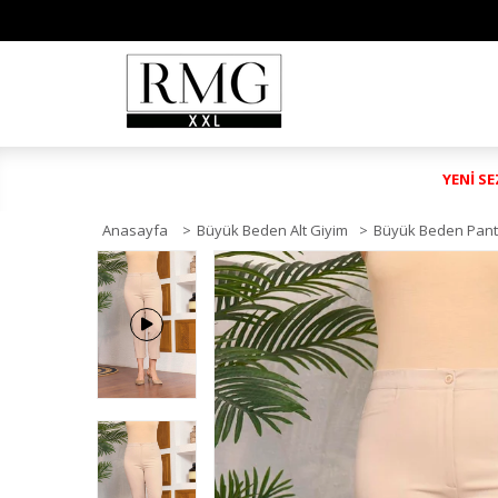
YENİ S
Anasayfa
>
Büyük Beden Alt Giyim
>
Büyük Beden Pant