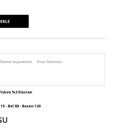
Ödeme Seçenekleri
Ürün Önerileri
Viskon %3 Elastan
115 - Bel:88 - Basen:120