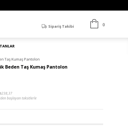
Sipariş Takibi
ATANLAR
den Taş Kumaş Pantolon
yük Beden Taş Kumaş Pantolon
₺238,37
'den başlayan taksitlerle