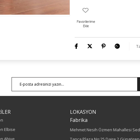
Ta
İLER
LOKASYON
Fabrika
en
n Elbise
Mehmet Nesih Özmen Mahallesi Sed
n Abiye
Tanca Plaza No:25 Daire 2 Güngören/