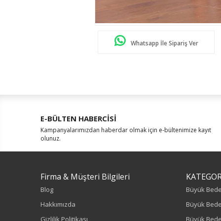
Whatsapp İle Sipariş Ver
E-BÜLTEN HABERCİSİ
Kampanyalarımızdan haberdar olmak için e-bültenimize kayıt
olunuz.
Firma & Müşteri Bilgileri
KATEGOR
Blog
Büyük Bed
Hakkımızda
Büyük Bede
Gizlilik Politikası
Büyük Bede