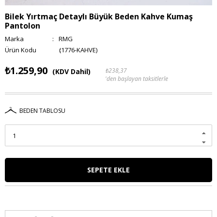
Bilek Yırtmaç Detaylı Büyük Beden Kahve Kumaş
Pantolon
Marka
:
RMG
(1776-KAHVE)
₺1.259,90
₺238,37
(KDV Dahil)
'den başlayan taksitlerle
BEDEN TABLOSU