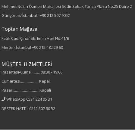
Paça Tipi
Mehmet Nesih Özmen Mahallesi Sedir Sokak Tanca Plaza No:25 Daire 2
Güngören/İstanbul -
+90 212 507 9052
Dar Paça
Toptan Mağaza
Kumaş Tipi
Fatih Cad. Çınar Sk. Emin Han No:41/B
Dokuma
Merter- İstanbul
+90 212 482 29 60
Desen
MÜŞTERİ HİZMETLERİ
Pazartesi-Cuma.......... 08:30 - 19:00
Düz
Cumartesi.................... Kapalı
Kumaş
Pazar............................. Kapalı
WhatsApp 0531 224 05 31
%50 Polyester
DESTEK HATTI : 0212 507 90 52
%45 Viskon
%5 Elastan
Cinsiyet