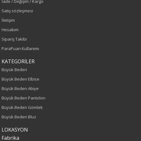
İade / Değişim / Kargo
Sezon
Satış sözleşmesi
İlkbahar-Yaz
İletişim
Hesabım
Yaş Grubu
Sipariş Takibi
Yetişkin
ParaPuan Kullanımı
Bel
KATEGORİLER
Büyük Beden
Normal Bel
Büyük Beden Elbise
Büyük Beden Abiye
Kalıp
Büyük Beden Pantolon
Büyük Beden
Büyük Beden Gömlek
Büyük Beden Bluz
Boy
LOKASYON
100
Fabrika