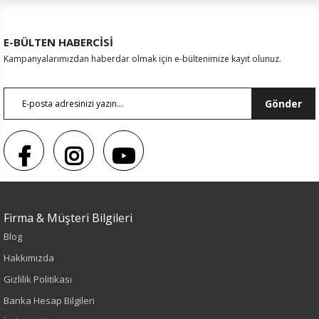
E-BÜLTEN HABERCİSİ
Kampanyalarımızdan haberdar olmak için e-bültenimize kayıt olunuz.
Gönder
Firma & Müşteri Bilgileri
Sezon : YAZLIK
Blog
Renk
Hakkımızda
Gizlilik Politikası
Kahve
Banka Hesap Bilgileri