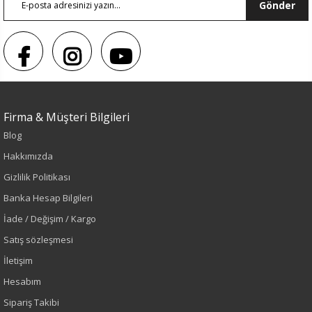
Gönder
Firma & Müşteri Bilgileri
Sezon : YAZLIK
Blog
Renk
Hakkımızda
Gizlilik Politikası
Siyah
Banka Hesap Bilgileri
İade / Değişim / Kargo
Sezon
Satış sözleşmesi
Sonbahar-Kış
İletişim
Hesabım
Yaş Grubu
Sipariş Takibi