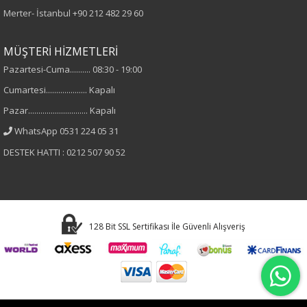
Dokuma
Merter- İstanbul
+90 212 482 29 60
Desen
MÜŞTERİ HİZMETLERİ
Pazartesi-Cuma.......... 08:30 - 19:00
Düz
Cumartesi.................... Kapalı
Kumaş
Pazar............................. Kapalı
WhatsApp 0531 224 05 31
%70 Pamuk
DESTEK HATTI : 0212 507 90 52
%27 Polyester
%3 Elastan
Cinsiyet
128 Bit SSL Sertifikası İle Güvenli Alışveriş
Kadın