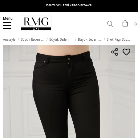
1500 TL VE ÜZERİ KARGO BEDAVA!
Menü
Anasayfa
Büyük Beden Alt Giyim
Büyük Beden Pantolon
Büyük Beden Pamuk Pantolon
Bilek Paça Büyük Beden Siyah Battal Pamuk Pantolon