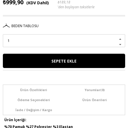
₺999,90
₺189,18
(KDV Dahil)
'den başlayan taksitlerle
BEDEN TABLOSU
Ürün Özellikleri
Yorumlar
(0)
Ödeme Seçenekleri
Ürün Önerileri
İade / Değişim / Kargo
Ürün İçeriği:
%70 Pamuk %27 Polyester %3 Elastan