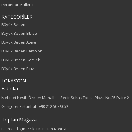
Yetişkin
ParaPuan Kullanımı
Bel
KATEGORİLER
Büyük Beden
Normal Bel
Büyük Beden Elbise
Büyük Beden Abiye
Kalıp
Büyük Beden Pantolon
Büyük Beden
Büyük Beden Gömlek
Büyük Beden Bluz
Boy
LOKASYON
90
Fabrika
Paça Tipi
Mehmet Nesih Özmen Mahallesi Sedir Sokak Tanca Plaza No:25 Daire 2
Güngören/İstanbul -
+90 212 507 9052
Dar Paça
Toptan Mağaza
Kumaş Tipi
Fatih Cad. Çınar Sk. Emin Han No:41/B