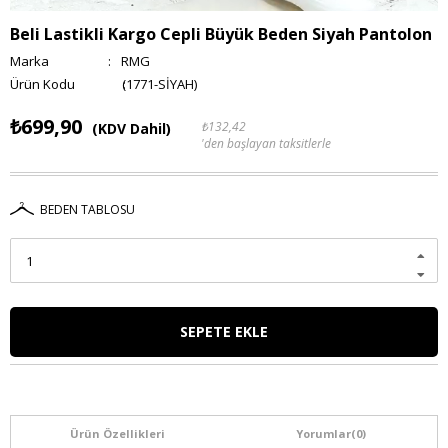
Beli Lastikli Kargo Cepli Büyük Beden Siyah Pantolon
Marka
:
RMG
(1771-SİYAH)
₺699,90
₺132,42
(KDV Dahil)
'den başlayan taksitlerle
BEDEN TABLOSU
Ürün Özellikleri
Yorumlar
(0)