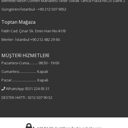
Mehmet Nesih Özmen Mahallesi Sedir Sokak Tanca Plaza No:25 Daire 2
Güngören/İstanbul -
+90 212 507 9052
Dokuma
Toptan Mağaza
Desen
Fatih Cad. Çınar Sk. Emin Han No:41/B
Düz
Merter- İstanbul
+90 212 482 29 60
Kumaş
MÜŞTERİ HİZMETLERİ
Pazartesi-Cuma.......... 08:30 - 19:00
%100 Polyester
Cumartesi.................... Kapalı
Cinsiyet
Pazar............................. Kapalı
WhatsApp 0531 224 05 31
Kadın
DESTEK HATTI : 0212 507 90 52