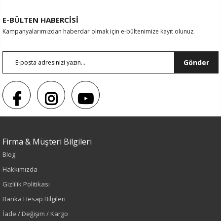
E-BÜLTEN HABERCİSİ
Kampanyalarımızdan haberdar olmak için e-bültenimize kayıt olunuz.
Gönder
Firma & Müşteri Bilgileri
Sezon : YAZLIK
Blog
Renk
Hakkımızda
Gizlilik Politikası
Siyah
Banka Hesap Bilgileri
İade / Değişim / Kargo
Sezon