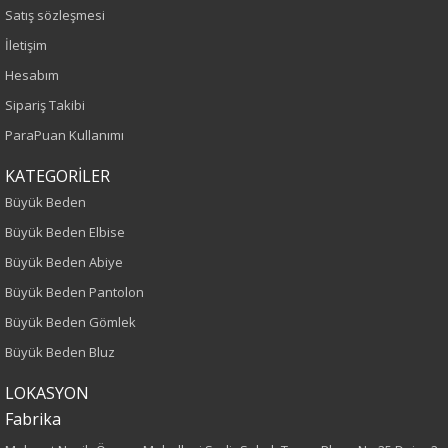
Satış sözleşmesi
İlkbahar-Yaz
İletişim
Hesabım
Yaş Grubu
Sipariş Takibi
Yetişkin
ParaPuan Kullanımı
Bel
KATEGORİLER
Büyük Beden
Normal Bel
Büyük Beden Elbise
Büyük Beden Abiye
Boy
Büyük Beden Pantolon
100
Büyük Beden Gömlek
Büyük Beden Bluz
Paça Tipi
LOKASYON
Lastikli Paça
Fabrika
Kumaş Tipi