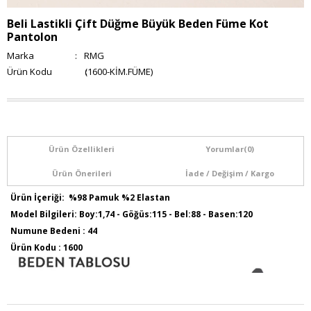
Beli Lastikli Çift Düğme Büyük Beden Füme Kot
Pantolon
Marka
:
RMG
(1600-KİM.FÜME)
Ürün Özellikleri
Yorumlar
(0)
Ürün Önerileri
İade / Değişim / Kargo
Ürün İçeriği: %98 Pamuk %2 Elastan
Model Bilgileri: Boy:1,74 - Göğüs:115 - Bel:88 - Basen:120
Numune Bedeni : 44
Ürün Kodu : 1600