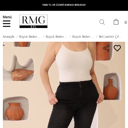
1500 TL VE ÜZERİ KARGO BEDAVA!
Menü
Anasayfa
Büyük Beden Alt Giyim
Büyük Beden Pantolon
Büyük Beden Kot Pantolon
Beli Lastikli Çift Düğme Büyük Beden Füme Kot Pantolon