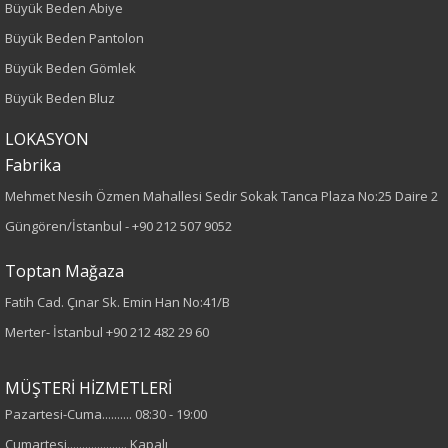
Büyük Beden Abiye
Desen
Büyük Beden Pantolon
Düz
Büyük Beden Gömlek
Büyük Beden Bluz
Kumaş
LOKASYON
%98 Pamuk
Fabrika
%2 Elastan
Mehmet Nesih Özmen Mahallesi Sedir Sokak Tanca Plaza No:25 Daire 2
Cinsiyet
Güngören/İstanbul -
+90 212 507 9052
Kadın
Toptan Mağaza
Fatih Cad. Çınar Sk. Emin Han No:41/B
Merter- İstanbul
+90 212 482 29 60
MÜŞTERİ HİZMETLERİ
Pazartesi-Cuma.......... 08:30 - 19:00
Cumartesi.................... Kapalı