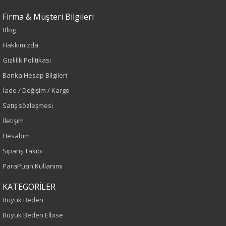
Firma & Müşteri Bilgileri
Sezon : KIŞLIK
Blog
Renk
Hakkımızda
Gizlilik Politikası
Füme
Banka Hesap Bilgileri
İade / Değişim / Kargo
Sezon
Satış sözleşmesi
Sonbahar-Kış
İletişim
Hesabım
Yaş Grubu
Sipariş Takibi
Yetişkin
ParaPuan Kullanımı
Kalıp
KATEGORİLER
Büyük Beden
Büyük Beden
Büyük Beden Elbise