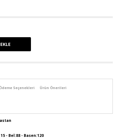
Ödeme Seçenekleri
Ürün Önerileri
lastan
115 - Bel:88 - Basen:120