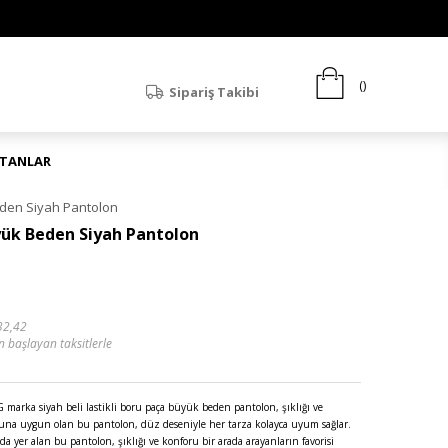
Sipariş Takibi
ATANLAR
Beden Siyah Pantolon
üyük Beden Siyah Pantolon
32,42
n başlayan taksitlerle
arka siyah beli lastikli boru paça büyük beden pantolon, şıklığı ve
onuna uygun olan bu pantolon, düz deseniyle her tarza kolayca uyum sağlar.
da yer alan bu pantolon, şıklığı ve konforu bir arada arayanların favorisi