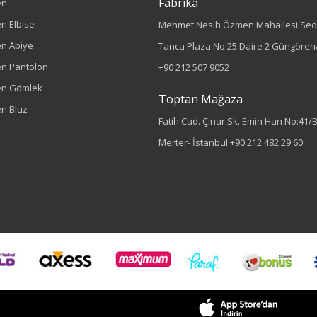
Fabrika
en
n Elbise
Mehmet Nesih Özmen Mahallesi Sed
n Abiye
Tanca Plaza No:25 Daire 2 Güngören/
n Pantolon
+90 212 507 9052
en Gömlek
Toptan Mağaza
n Bluz
Fatih Cad. Çınar Sk. Emin Han No:41/
Merter- İstanbul
+90 212 482 29 60
Sezon : YAZLIK
Renk
Siyah