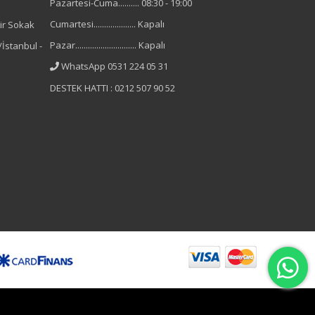
Pazartesi-Cuma.......... 08:30 - 19:00
Cumartesi.................... Kapalı
ir Sokak
Pazar............................. Kapalı
İstanbul -
WhatsApp 0531 224 05 31
DESTEK HATTI : 0212 507 90 52
B