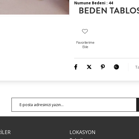
Numune Bedeni : 44
Ta
İLER
LOKASYON