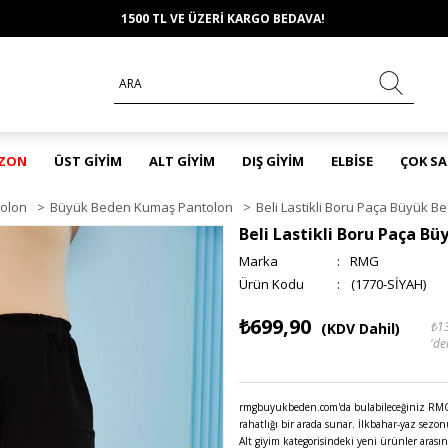
1500 TL VE ÜZERİ KARGO BEDAVA!
EZON
ÜST GİYİM
ALT GİYİM
DIŞ GİYİM
ELBİSE
ÇOK S
olon
>
Büyük Beden Kumaş Pantolon
>
Beli Lastikli Boru Paça Büyük 
Beli Lastikli Boru Paça B
Marka
:
RMG
(1770-SİYAH)
₺699,90
₺1
(KDV Dahil)
'de
rmgbuyukbeden.com'da bulabileceğiniz RMG m
rahatlığı bir arada sunar. İlkbahar-yaz sez
Alt giyim kategorisindeki yeni ürünler arasın