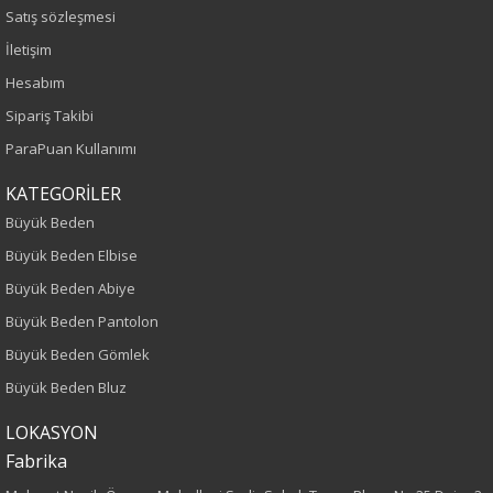
Satış sözleşmesi
İlkbahar-Yaz
İletişim
Hesabım
Yaş Grubu
Sipariş Takibi
Yetişkin
ParaPuan Kullanımı
Bel
KATEGORİLER
Büyük Beden
Normal Bel
Büyük Beden Elbise
Büyük Beden Abiye
Kalıp
Büyük Beden Pantolon
Büyük Beden
Büyük Beden Gömlek
Büyük Beden Bluz
Boy
LOKASYON
100
Fabrika
Paça Tipi