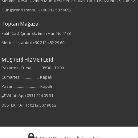
Mehmet Nesih Özmen Mahallesi Sedir Sokak Tanca Plaza No:25 Daire 2
Güngören/İstanbul -
+90 212 507 9052
Lastikli Paça
Toptan Mağaza
Kumaş Tipi
Fatih Cad. Çınar Sk. Emin Han No:41/B
Örme
Merter- İstanbul
+90 212 482 29 60
Desen
MÜŞTERİ HİZMETLERİ
Pazartesi-Cuma.......... 08:30 - 19:00
Düz
Cumartesi.................... Kapalı
Kumaş
Pazar............................. Kapalı
WhatsApp 0531 224 05 31
%97 Polyester
DESTEK HATTI : 0212 507 90 52
%3 Elastan
Cinsiyet
Kadın