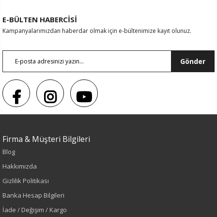
E-BÜLTEN HABERCİSİ
Kampanyalarımızdan haberdar olmak için e-bültenimize kayıt olunuz.
Gönder
Firma & Müşteri Bilgileri
Sezon : YAZLIK
Blog
Renk
Hakkımızda
Gizlilik Politikası
Haki
Banka Hesap Bilgileri
İade / Değişim / Kargo
Sezon