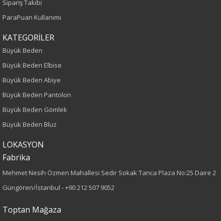
Sipariş Takibi
Yetişkin
ParaPuan Kullanımı
Bel
KATEGORİLER
Büyük Beden
Normal Bel
Büyük Beden Elbise
Büyük Beden Abiye
Kalıp
Büyük Beden Pantolon
Büyük Beden
Büyük Beden Gömlek
Büyük Beden Bluz
Boy
LOKASYON
100
Fabrika
Paça Tipi
Mehmet Nesih Özmen Mahallesi Sedir Sokak Tanca Plaza No:25 Daire 2
Güngören/İstanbul -
+90 212 507 9052
Geniş Paça
Toptan Mağaza
Kumaş Tipi