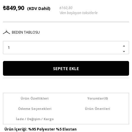
₺849,90
₺160,80
(KDV Dahil)
'den başlayan taksitlerle
BEDEN TABLOSU
Ürün Özellikleri
Yorumlar
(0)
Ödeme Seçenekleri
Ürün Önerileri
İade / Değişim / Kargo
Ürün İçeriği: %95 Polyester %5 Elastan