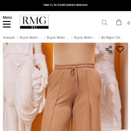
1500 TL VE ÜZERİ KARGO BEDAVA!
Menü
Anasayfa
Büyük Beden Alt Giyim
Büyük Beden Pantolon
Büyük Beden Kumaş Pantolon
Bel Bağcık Detaylı Yırtmaçlı Büyük Beden Bej Bürümcük Pantolon