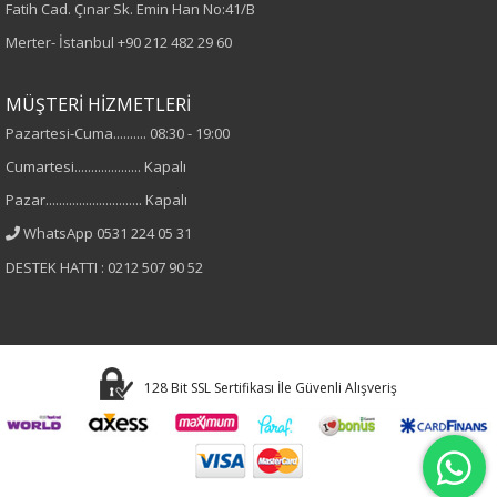
Fatih Cad. Çınar Sk. Emin Han No:41/B
Dokuma
Merter- İstanbul
+90 212 482 29 60
Desen
MÜŞTERİ HİZMETLERİ
Pazartesi-Cuma.......... 08:30 - 19:00
Düz
Cumartesi.................... Kapalı
Kumaş
Pazar............................. Kapalı
WhatsApp 0531 224 05 31
%95 Polyester
DESTEK HATTI : 0212 507 90 52
%5 Elastan
Cinsiyet
Kadın
128 Bit SSL Sertifikası İle Güvenli Alışveriş