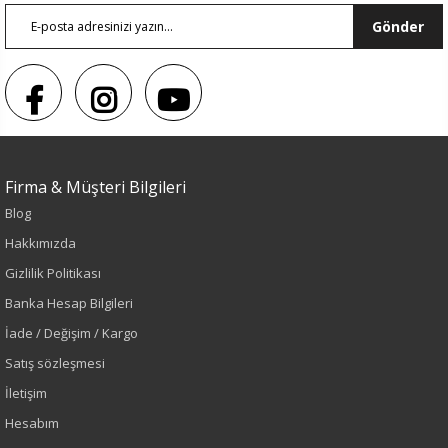
Gönder
Firma & Müşteri Bilgileri
Sezon : YAZLIK
Blog
Renk
Hakkımızda
Gizlilik Politikası
Bej
Banka Hesap Bilgileri
İade / Değişim / Kargo
Sezon
Satış sözleşmesi
İlkbahar-Yaz
İletişim
Hesabım
Yaş Grubu