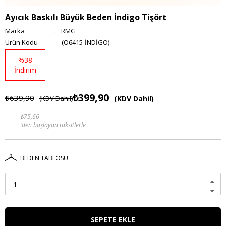
Ayıcık Baskılı Büyük Beden İndigo Tişört
Marka
:
RMG
(O6415-İNDİGO)
%
38
İndirim
₺399,90
₺639,90
(KDV Dahil)
(KDV Dahil)
₺75,66
'den başlayan taksitlerle
BEDEN TABLOSU