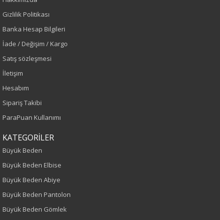
Renk
Gizlilik Politikası
Banka Hesap Bilgileri
İndigo
İade / Değişim / Kargo
Sezon
Satış sözleşmesi
İletişim
İlkbahar-Yaz
Hesabım
Yaş Grubu
Sipariş Takibi
ParaPuan Kullanımı
Yetişkin
KATEGORİLER
Kalıp
Büyük Beden
Büyük Beden Elbise
Büyük Beden
Büyük Beden Abiye
Boy
Büyük Beden Pantolon
Büyük Beden Gömlek
75