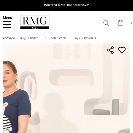
1500 TL VE ÜZERİ KARGO BEDAVA!
Menü
Anasayfa
Büyük Beden Üst Giyim
Büyük Beden Tişört
Ayıcık Baskılı Büyük Beden İndigo Tişört