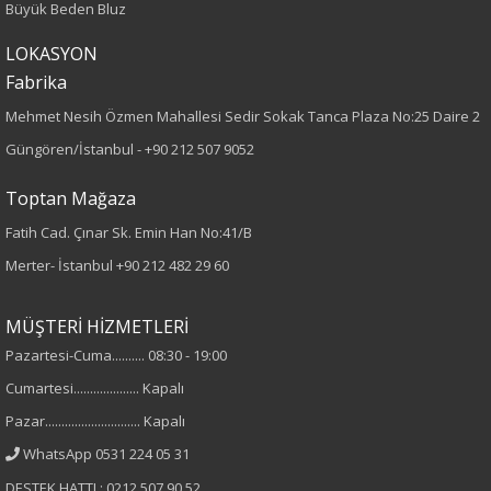
Büyük Beden Bluz
Kumaş Tipi
LOKASYON
Fabrika
Örme
Mehmet Nesih Özmen Mahallesi Sedir Sokak Tanca Plaza No:25 Daire 2
Desen
Güngören/İstanbul -
+90 212 507 9052
Baskılı
Toptan Mağaza
Fatih Cad. Çınar Sk. Emin Han No:41/B
Kumaş
Merter- İstanbul
+90 212 482 29 60
%95 Pamuk
%5 Elastan
MÜŞTERİ HİZMETLERİ
Pazartesi-Cuma.......... 08:30 - 19:00
Cinsiyet
Cumartesi.................... Kapalı
Kadın
Pazar............................. Kapalı
WhatsApp 0531 224 05 31
Kol Tipi
DESTEK HATTI : 0212 507 90 52