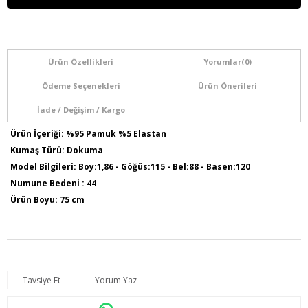
Ürün Özellikleri
Yorumlar
(0)
Ödeme Seçenekleri
Ürün Önerileri
İade / Değişim / Kargo
Ürün İçeriği: %95 Pamuk %5 Elastan
Kumaş Türü: Dokuma
Model Bilgileri: Boy:1,86 - Göğüs:115 - Bel:88 - Basen:120
Numune Bedeni : 44
Ürün Boyu: 75 cm
Tavsiye Et
Yorum Yaz