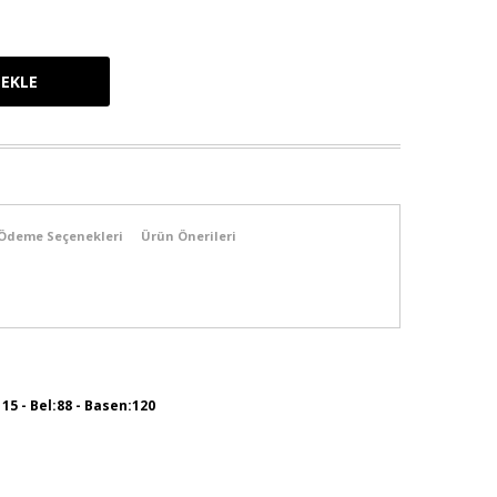
Ödeme Seçenekleri
Ürün Önerileri
115 - Bel:88 - Basen:120