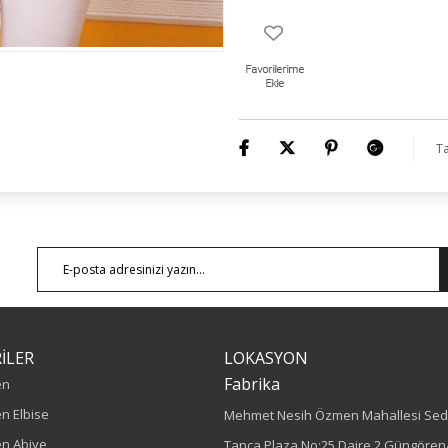
Ta
İLER
LOKASYON
Fabrika
en
n Elbise
Mehmet Nesih Özmen Mahallesi Sed
n Abiye
Tanca Plaza No:25 Daire 2 Güngören/