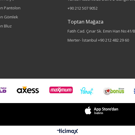
n Pantolon
+90 212 507 9052
en Gömlek
Toptan Mağaza
n Bluz
Fatih Cad. Çınar Sk. Emin Han No:41/
Merter- İstanbul
+90 212 482 29 60
Sezon : YAZLIK
Renk
Mavi
Sezon