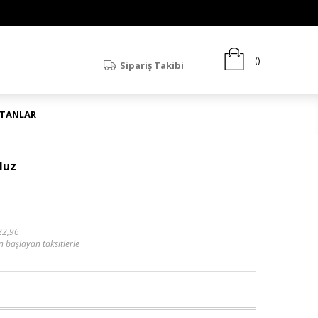
Sipariş Takibi
ATANLAR
luz
22,96
n başlayan taksitlerle