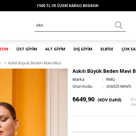
1500 TL VE ÜZERİ KARGO BEDAVA!
EZON
ÜST GİYİM
ALT GİYİM
DIŞ GİYİM
ELBİSE
ÇOK S
z
>
Askılı Büyük Beden Mavi Bluz
Askılı Büyük Beden Mavi B
Marka
:
RMG
(O6325-MAVİ)
₺649,90
₺1
(KDV Dahil)
'de