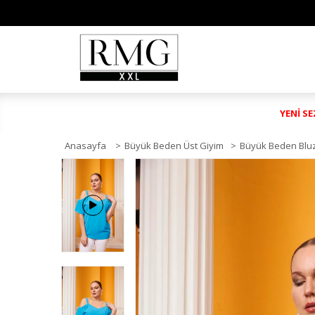
YENİ S
Anasayfa
>
Büyük Beden Üst Giyim
>
Büyük Beden Blu