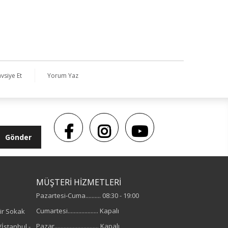
vsiye Et
Yorum Yaz
Gönder
MÜŞTERİ HİZMETLERİ
Pazartesi-Cuma.......... 08:30 - 19:00
Cumartesi.................... Kapalı
ir Sokak
Pazar............................. Kapalı
İstanbul -