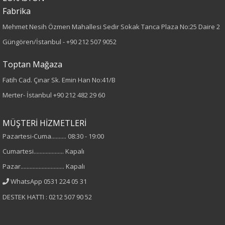
Fabrika
Desen
Mehmet Nesih Özmen Mahallesi Sedir Sokak Tanca Plaza No:25 Daire 2
Düz
Güngören/İstanbul -
+90 212 507 9052
Kumaş
Toptan Mağaza
Fatih Cad. Çınar Sk. Emin Han No:41/B
%100 Polyester
Merter- İstanbul
+90 212 482 29 60
Cinsiyet
MÜŞTERİ HİZMETLERİ
Kadın
Pazartesi-Cuma.......... 08:30 - 19:00
Kol Tipi
Cumartesi.................... Kapalı
Pazar............................. Kapalı
Sıfır Kol
WhatsApp 0531 224 05 31
DESTEK HATTI : 0212 507 90 52