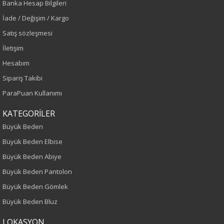
Banka Hesap Bilgileri
Sezon
İade / Değişim / Kargo
İlkbahar-Yaz
Satış sözleşmesi
İletişim
Yaş Grubu
Hesabım
Yetişkin
Sipariş Takibi
ParaPuan Kullanımı
Kalıp
KATEGORİLER
Büyük Beden
Büyük Beden
Büyük Beden Elbise
Boy
Büyük Beden Abiye
75
Büyük Beden Pantolon
Büyük Beden Gömlek
Kumaş Tipi
Büyük Beden Bluz
Örme
LOKASYON