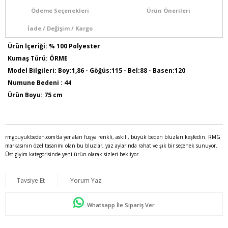
Ödeme Seçenekleri
Ürün Önerileri
İade / Değişim / Kargo
Ürün İçeriği: % 100 Polyester
Kumaş Türü: ÖRME
Model Bilgileri: Boy:1,86 - Göğüs:115 - Bel:88 - Basen:120
Numune Bedeni : 44
Ürün Boyu: 75 cm
rmgbuyukbeden.com'da yer alan fuşya renkli, askılı, büyük beden bluzları keşfedin. RMG
markasının özel tasarımı olan bu bluzlar, yaz aylarında rahat ve şık bir seçenek sunuyor.
Üst giyim kategorisinde yeni ürün olarak sizleri bekliyor.
Tavsiye Et
Yorum Yaz
Whatsapp İle Sipariş Ver