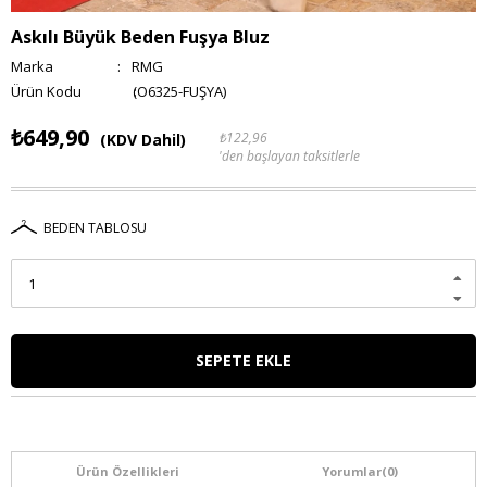
Askılı Büyük Beden Fuşya Bluz
Marka
:
RMG
(O6325-FUŞYA)
₺649,90
₺122,96
(KDV Dahil)
'den başlayan taksitlerle
BEDEN TABLOSU
Ürün Özellikleri
Yorumlar
(0)