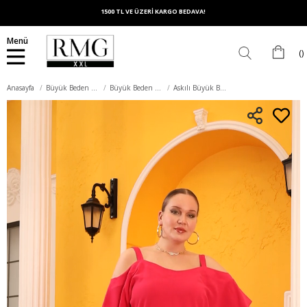
1500 TL VE ÜZERİ KARGO BEDAVA!
Menü
Anasayfa
Büyük Beden Üst Giyim
Büyük Beden Bluz
Askılı Büyük Beden Fuşya Bluz