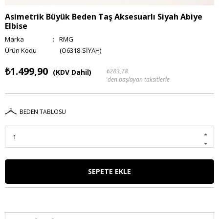
Asimetrik Büyük Beden Taş Aksesuarlı Siyah Abiye
Elbise
Marka
:
RMG
(O6318-SİYAH)
₺1.499,90
₺283,78
(KDV Dahil)
'den başlayan taksitlerle
BEDEN TABLOSU