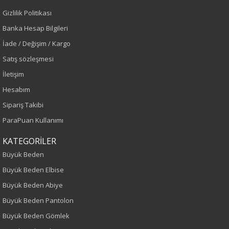
Gizlilik Politikası
Sezon
Banka Hesap Bilgileri
İlkbahar-Yaz
İade / Değişim / Kargo
Satış sözleşmesi
Yaş Grubu
İletişim
Yetişkin
Hesabım
Sipariş Takibi
Kalıp
ParaPuan Kullanımı
Büyük Beden
KATEGORİLER
Büyük Beden
Boy
Büyük Beden Elbise
110
Büyük Beden Abiye
Büyük Beden Pantolon
Kumaş Tipi
Büyük Beden Gömlek
Örme