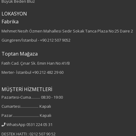
Büyük Beden Bluz
Desen
LOKASYON
Fabrika
Düz
Mehmet Nesih Özmen Mahallesi Sedir Sokak Tanca Plaza No:25 Daire 2
Güngören/İstanbul -
+90 212 507 9052
Kumaş
Toptan Mağaza
%100 Polyester
Fatih Cad. Çınar Sk. Emin Han No:41/B
Yaka Tipi
Merter- İstanbul
+90 212 482 29 60
V Yaka
MÜŞTERİ HİZMETLERİ
Cinsiyet
Pazartesi-Cuma.......... 08:30 - 19:00
Cumartesi.................... Kapalı
Kadın
Pazar............................. Kapalı
Kol Tipi
WhatsApp 0531 224 05 31
DESTEK HATTI : 0212 507 90 52