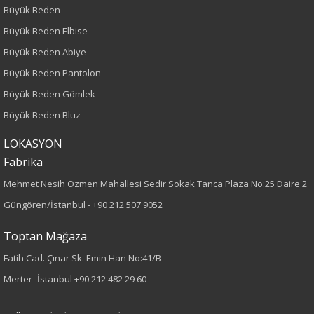
Büyük Beden
Kalıp
Büyük Beden Elbise
Büyük Beden Abiye
Büyük Beden
Büyük Beden Pantolon
Boy
Büyük Beden Gömlek
Büyük Beden Bluz
120
LOKASYON
Kumaş Tipi
Fabrika
Dokuma
Mehmet Nesih Özmen Mahallesi Sedir Sokak Tanca Plaza No:25 Daire 2
Güngören/İstanbul -
+90 212 507 9052
Desen
Toptan Mağaza
Düz
Fatih Cad. Çınar Sk. Emin Han No:41/B
Merter- İstanbul
+90 212 482 29 60
Kumaş
%13 Polyester