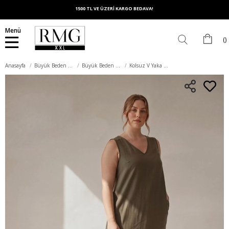
1500 TL VE ÜZERİ KARGO BEDAVA!
Menü
Anasayfa
Büyük Beden Elbise
Büyük Beden Günlük Elbise
Kolsuz V Yaka Büyük Beden Günlük Elbise Haki