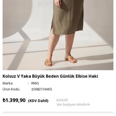
Kolsuz V Yaka Büyük Beden Günlük Elbise Haki
Marka
:
RMG
(O6827-HAKİ)
₺1.399,90
₺264,86
(KDV Dahil)
'den başlayan taksitlerle