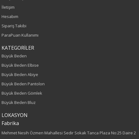
İletişim
Yaş Grubu
Hesabım
Yetişkin
Sipariş Takibi
ParaPuan Kullanımı
Kalıp
KATEGORİLER
Büyük Beden
Büyük Beden
Boy
Büyük Beden Elbise
Büyük Beden Abiye
75
Büyük Beden Pantolon
Kumaş Tipi
Büyük Beden Gömlek
Büyük Beden Bluz
Dokuma
LOKASYON
Desen
Fabrika
Mehmet Nesih Özmen Mahallesi Sedir Sokak Tanca Plaza No:25 Daire 2
Düz