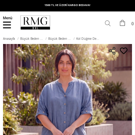
1500 TL VE ÜZERİ KARGO BEDAVA!
Menü
Anasayfa
Büyük Beden Üst Giyim
Büyük Beden Bluz
Kol Düğme Detaylı Keten Karışımlı Kadın Büyük Beden Gömlek İndigo