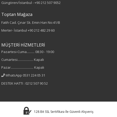
Güngören/İstanbul -
+90 212 507 9052
Kumaş
Toptan Mağaza
%80 Viskon
Fatih Cad. Çınar Sk. Emin Han No:41/B
%20 Keten
Merter- İstanbul
+90 212 482 29 60
Yaka Tipi
MÜŞTERİ HİZMETLERİ
Pazartesi-Cuma.......... 08:30 - 19:00
Hakim Yaka
Cumartesi.................... Kapalı
Cinsiyet
Pazar............................. Kapalı
WhatsApp 0531 224 05 31
Kadın
DESTEK HATTI : 0212 507 90 52
Kol Tipi
Kısa Kol
128 Bit SSL Sertifikası İle Güvenli Alışveriş
Materyal