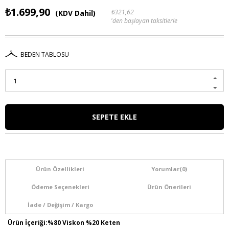
₺1.699,90
₺321,62
(KDV Dahil)
'den başlayan taksitlerle
BEDEN TABLOSU
Ürün Özellikleri
Yorumlar
(0)
Ödeme Seçenekleri
Ürün Önerileri
İade / Değişim / Kargo
Ürün İçeriği:%80 Viskon %20 Keten