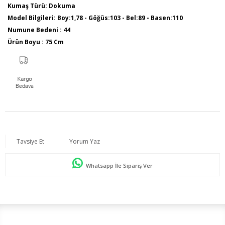
Kumaş Türü: Dokuma
Model Bilgileri: Boy:1,78 - Göğüs:103 - Bel:89 - Basen:110
Numune Bedeni : 44
Ürün Boyu : 75 Cm
Sezon İlkbahar / Yaz
Tavsiye Et
Yorum Yaz
Whatsapp İle Sipariş Ver