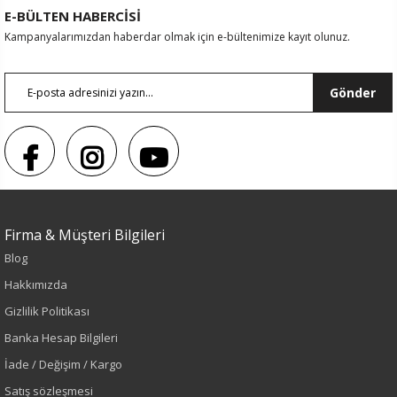
E-BÜLTEN HABERCİSİ
Kampanyalarımızdan haberdar olmak için e-bültenimize kayıt olunuz.
Gönder
Firma & Müşteri Bilgileri
Renk
Blog
Hakkımızda
İndigo
Gizlilik Politikası
Sezon
Banka Hesap Bilgileri
İade / Değişim / Kargo
İlkbahar-Yaz
Satış sözleşmesi