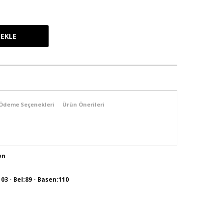
Ödeme Seçenekleri
Ürün Önerileri
en
103 - Bel:89 - Basen:110