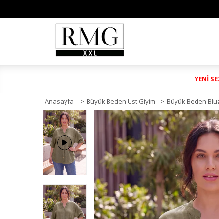
YENİ S
Anasayfa
>
Büyük Beden Üst Giyim
>
Büyük Beden Blu