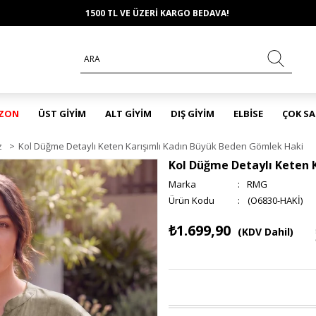
1500 TL VE ÜZERİ KARGO BEDAVA!
EZON
ÜST GİYİM
ALT GİYİM
DIŞ GİYİM
ELBİSE
ÇOK S
z
>
Kol Düğme Detaylı Keten Karışımlı Kadın Büyük Beden Gömlek Haki
Kol Düğme Detaylı Keten 
Marka
:
RMG
(O6830-HAKİ)
₺1.699,90
(KDV Dahil)