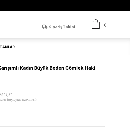
Sipariş Takibi
ATANLAR
Karışımlı Kadın Büyük Beden Gömlek Haki
₺321,62
'den başlayan taksitlerle