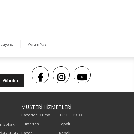
vsiye Et
Yorum Yaz
Gönder
MÜŞTERİ HİZMETLERİ
Pazartesi-Cuma.......... 08:30 - 19:00
Cumartesi.................... Kapalı
ir Sokak
Pazar............................. Kapalı
İstanbul -