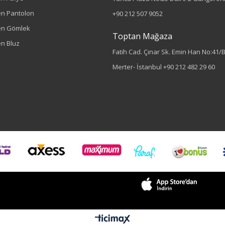
n Pantolon
+90 212 507 9052
en Gömlek
Toptan Mağaza
n Bluz
Fatih Cad. Çınar Sk. Emin Han No:41/
Merter- İstanbul
+90 212 482 29 60
Renk
Haki