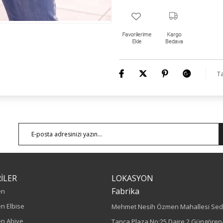
Ta
İLER
LOKASYON
Fabrika
en
n Elbise
Mehmet Nesih Özmen Mahallesi Sed
n Abiye
Tanca Plaza No:25 Daire 2 Güngören/