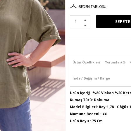
BEDEN TABLOSU
Ürün Özellikleri
Yorumlar
(0)
İade / Değişim / Kargo
Ürün İçeriği:%80 Viskon %20 Ket
Kumaş Türü: Dokuma
Model Bilgileri: Boy:1,78 - Göğüs:
Numune Bedeni : 44
Ürün Boyu : 75 Cm
Sezon İlkbahar / Yaz