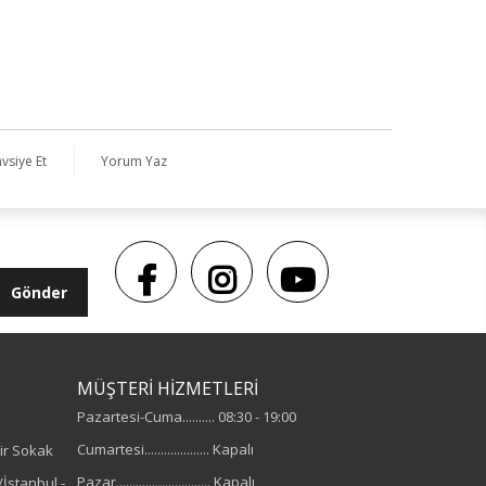
vsiye Et
Yorum Yaz
Gönder
MÜŞTERİ HİZMETLERİ
Pazartesi-Cuma.......... 08:30 - 19:00
Cumartesi.................... Kapalı
ir Sokak
Pazar............................. Kapalı
İstanbul -