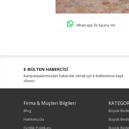
Whatsapp İle Sipariş Ver
E-BÜLTEN HABERCİSİ
Kampanyalarımızdan haberdar olmak için e-bültenimize kayıt
olunuz.
Firma & Müşteri Bilgileri
KATEGOR
Blog
Büyük Bed
Hakkımızda
Büyük Bede
Gizlilik Politikası
Büyük Bede