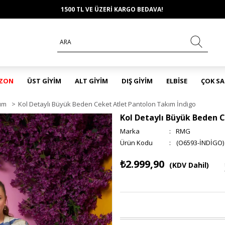
1500 TL VE ÜZERİ KARGO BEDAVA!
EZON
ÜST GİYİM
ALT GİYİM
DIŞ GİYİM
ELBİSE
ÇOK S
ım
>
Kol Detaylı Büyük Beden Ceket Atlet Pantolon Takım İndigo
Kol Detaylı Büyük Beden 
Marka
:
RMG
(O6593-İNDİGO)
₺2.999,90
(KDV Dahil)