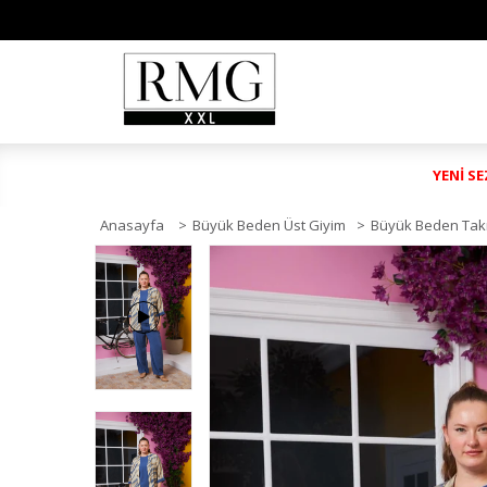
YENİ S
Anasayfa
>
Büyük Beden Üst Giyim
>
Büyük Beden Tak