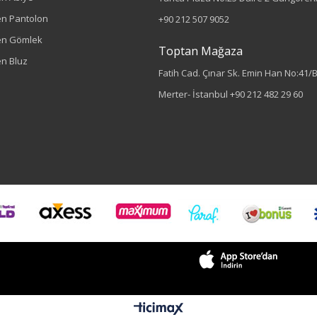
n Pantolon
+90 212 507 9052
en Gömlek
Toptan Mağaza
n Bluz
Fatih Cad. Çınar Sk. Emin Han No:41/
Merter- İstanbul
+90 212 482 29 60
Sezon : YAZLIK
Renk
İndigo
Sezon