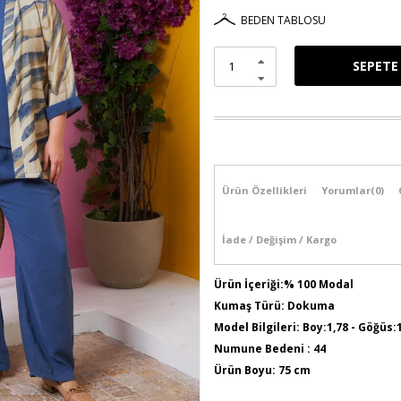
BEDEN TABLOSU
Ürün Özellikleri
Yorumlar
(0)
İade / Değişim / Kargo
Ürün İçeriği:% 100 Modal
Kumaş Türü: Dokuma
Model Bilgileri: Boy:1,78 - Göğüs:
Numune Bedeni : 44
Ürün Boyu: 75 cm