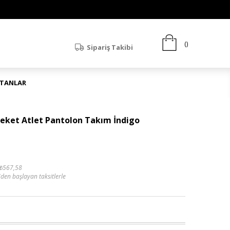
Sipariş Takibi
ATANLAR
Ceket Atlet Pantolon Takım İndigo
₺567,58
'den başlayan taksitlerle