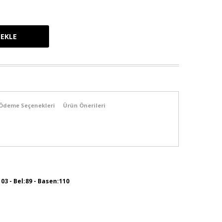
Ödeme Seçenekleri
Ürün Önerileri
103 - Bel:89 - Basen:110