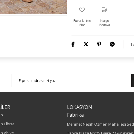
Ta
İLER
LOKASYON
Fabrika
en
n Elbise
Mehmet Nesih Özmen Mahallesi Sed
n Abiye
Tanca Plaza No:25 Daire 2 Güngören/