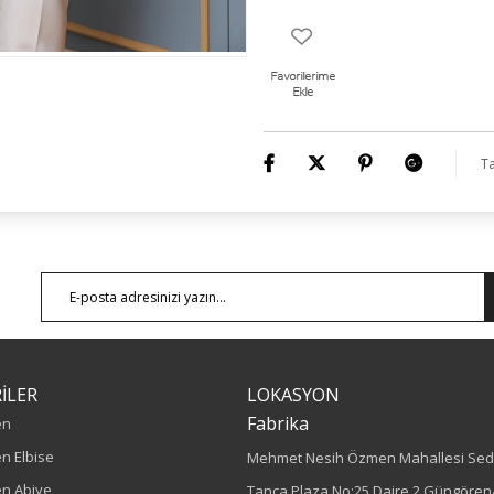
Numune Bedeni : 44
Ürün Boyu: 75 cm
Ta
İLER
LOKASYON
Fabrika
en
n Elbise
Mehmet Nesih Özmen Mahallesi Sed
n Abiye
Tanca Plaza No:25 Daire 2 Güngören/