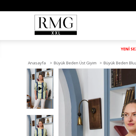
YENİ S
Anasayfa
>
Büyük Beden Üst Giyim
>
Büyük Beden Blu