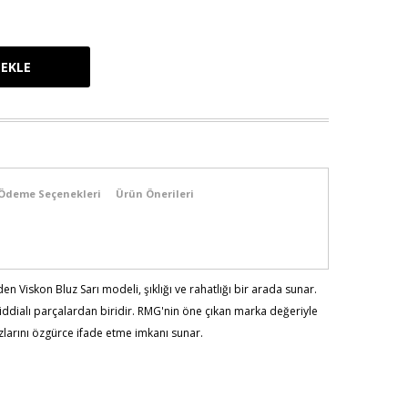
Ödeme Seçenekleri
Ürün Önerileri
n Viskon Bluz Sarı modeli, şıklığı ve rahatlığı bir arada sunar.
 iddialı parçalardan biridir. RMG'nin öne çıkan marka değeriyle
arzlarını özgürce ifade etme imkanı sunar.
103 - Bel:89 - Basen:110