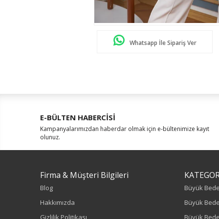
Whatsapp İle Sipariş Ver
E-BÜLTEN HABERCİSİ
Kampanyalarımızdan haberdar olmak için e-bültenimize kayıt
olunuz.
Firma & Müşteri Bilgileri
KATEGOR
Blog
Büyük Bed
Hakkımızda
Büyük Bede
Gizlilik Politikası
Büyük Bede