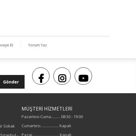
vsiye Et
Yorum Yaz
Gönder
MÜŞTERİ HİZMETLERİ
Pazartesi-Cuma.......... 08:30 - 19:00
Cumartesi.................... Kapalı
ir Sokak
Pazar............................. Kapalı
İstanbul -