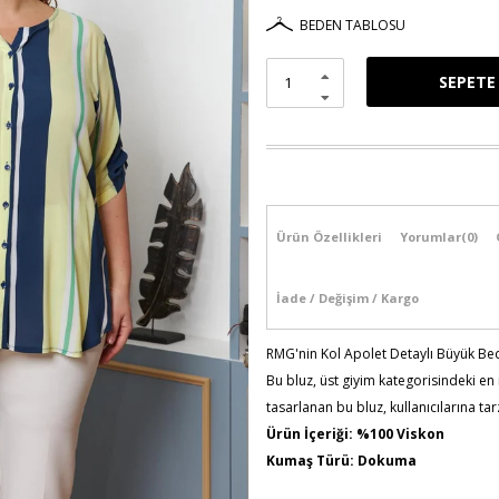
BEDEN TABLOSU
Ürün Özellikleri
Yorumlar
(0)
İade / Değişim / Kargo
RMG'nin Kol Apolet Detaylı Büyük Bede
Bu bluz, üst giyim kategorisindeki en
tasarlanan bu bluz, kullanıcılarına t
Ürün İçeriği: %100 Viskon
Kumaş Türü: Dokuma
Model Bilgileri: Boy:1,78 - Göğüs: