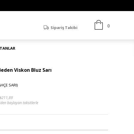
Sipariş Takibi
ATANLAR
Beden Viskon Bluz Sarı
HÇE SARI)
₺211,89
'den başlayan taksitlerle