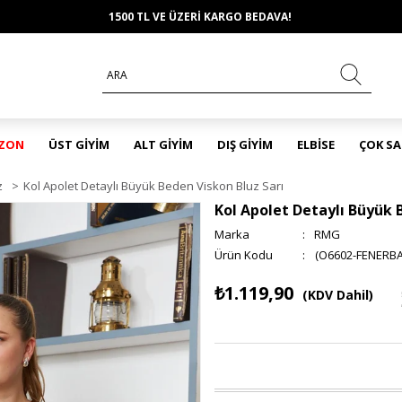
1500 TL VE ÜZERİ KARGO BEDAVA!
EZON
ÜST GİYİM
ALT GİYİM
DIŞ GİYİM
ELBİSE
ÇOK S
z
>
Kol Apolet Detaylı Büyük Beden Viskon Bluz Sarı
Kol Apolet Detaylı Büyük 
Marka
:
RMG
(O6602-FENERBA
₺1.119,90
(KDV Dahil)