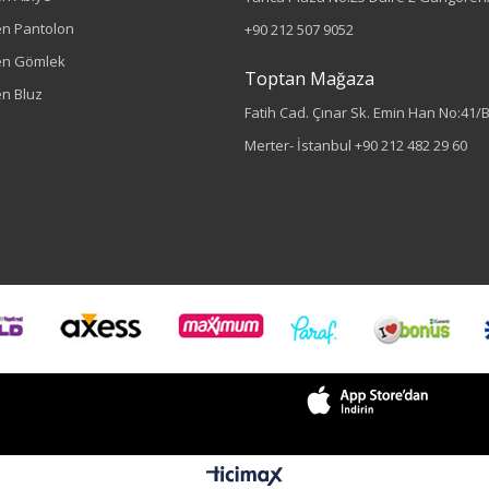
n Pantolon
+90 212 507 9052
en Gömlek
Toptan Mağaza
n Bluz
Fatih Cad. Çınar Sk. Emin Han No:41/
Merter- İstanbul
+90 212 482 29 60
Renk
Mavi