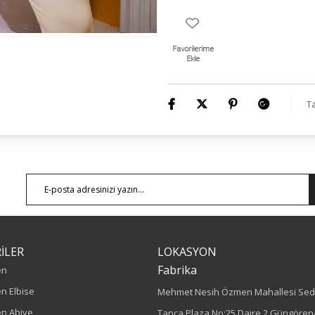
Ürün Boyu: 75 cm
Ta
İLER
LOKASYON
Fabrika
en
n Elbise
Mehmet Nesih Özmen Mahallesi Sed
n Abiye
Tanca Plaza No:25 Daire 2 Güngören/