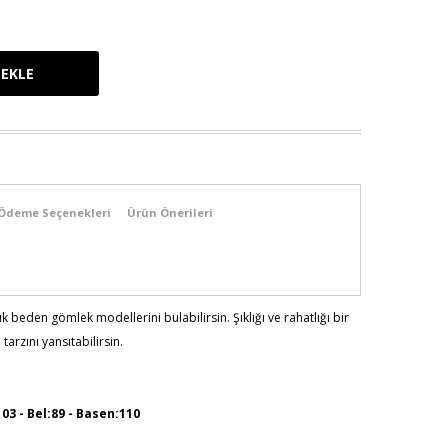
Ödeme Seçenekleri
Ürün Önerileri
ük beden gömlek modellerini bulabilirsin. Şıklığı ve rahatlığı bir
arzını yansıtabilirsin.
103 - Bel:89 - Basen:110