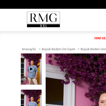
YENİ S
Anasayfa
>
Büyük Beden Üst Giyim
>
Büyük Beden Gö