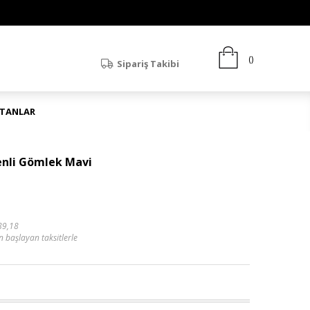
Sipariş Takibi
ATANLAR
enli Gömlek Mavi
89,18
n başlayan taksitlerle