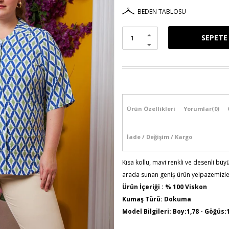
BEDEN TABLOSU
Ürün Özellikleri
Yorumlar
(0)
İade / Değişim / Kargo
Kısa kollu, mavi renkli ve desenli büy
arada sunan geniş ürün yelpazemizle t
Ürün İçeriği : % 100 Viskon
Kumaş Türü: Dokuma
Model Bilgileri: Boy:1,78 - Göğüs:
Numune Bedeni : 44