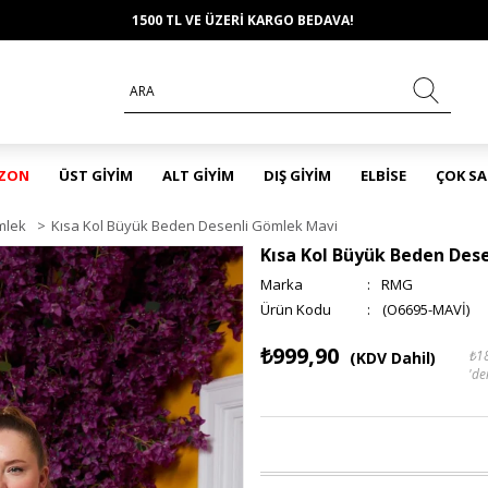
1500 TL VE ÜZERİ KARGO BEDAVA!
EZON
ÜST GİYİM
ALT GİYİM
DIŞ GİYİM
ELBİSE
ÇOK S
mlek
>
Kısa Kol Büyük Beden Desenli Gömlek Mavi
Kısa Kol Büyük Beden Des
Marka
:
RMG
(O6695-MAVİ)
₺999,90
₺1
(KDV Dahil)
'de