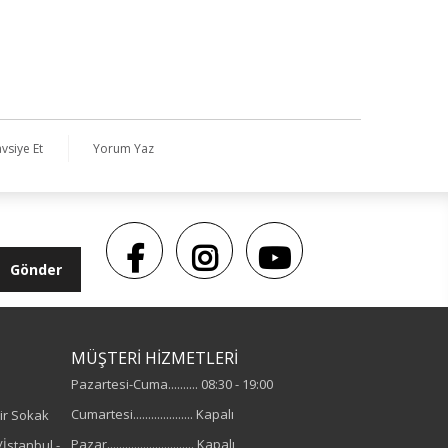
vsiye Et
Yorum Yaz
Gönder
MÜŞTERİ HİZMETLERİ
Pazartesi-Cuma.......... 08:30 - 19:00
Cumartesi.................... Kapalı
ir Sokak
Pazar............................. Kapalı
İstanbul -