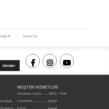
vsiye Et
Yorum Yaz
Gönder
MÜŞTERİ HİZMETLERİ
Pazartesi-Cuma.......... 08:30 - 19:00
Cumartesi.................... Kapalı
ir Sokak
Pazar............................. Kapalı
İstanbul -