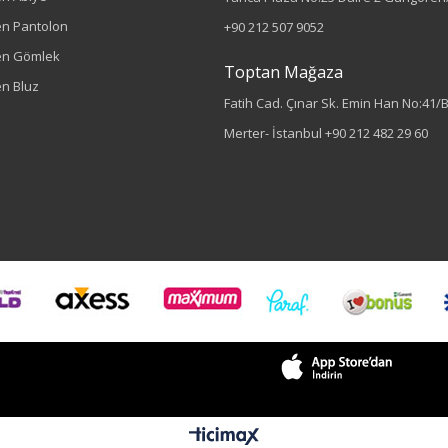
n Pantolon
+90 212 507 9052
en Gömlek
Toptan Mağaza
n Bluz
Fatih Cad. Çınar Sk. Emin Han No:41/
Merter- İstanbul
+90 212 482 29 60
Renk
Mavi