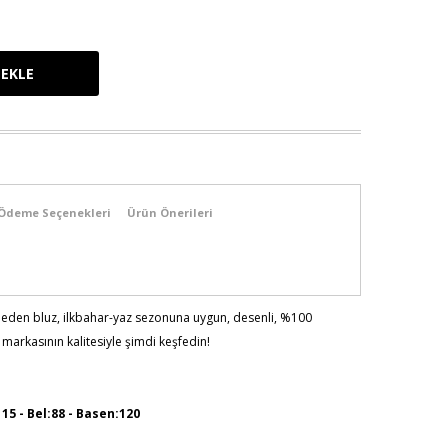
Ödeme Seçenekleri
Ürün Önerileri
beden bluz, ilkbahar-yaz sezonuna uygun, desenli, %100
markasının kalitesiyle şimdi keşfedin!
115 - Bel:88 - Basen:120