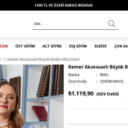
1500 TL VE ÜZERİ KARGO BEDAVA!
EZON
ÜST GİYİM
ALT GİYİM
DIŞ GİYİM
ELBİSE
ÇOK S
z
>
Kemer Aksesuarlı Büyük Beden Bluz Mavi
Kemer Aksesuarlı Büyük B
Marka
:
RMG
(O6580-MAVİ)
₺1.119,90
(KDV Dahil)