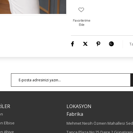
Ürün Boyu: 75 cm
Ta
İLER
LOKASYON
Fabrika
en
n Elbise
Mehmet Nesih Özmen Mahallesi Sed
n Abiye
Tanca Plaza No:25 Daire 2 Güngören/