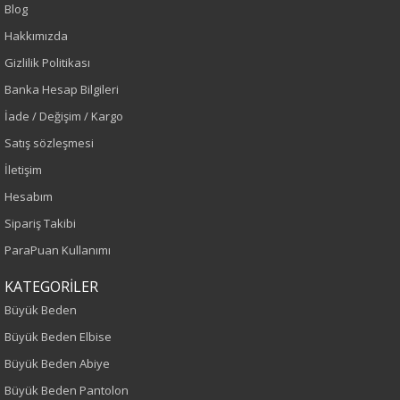
Bej
Blog
Hakkımızda
Sezon
Gizlilik Politikası
İlkbahar-Yaz
Banka Hesap Bilgileri
İade / Değişim / Kargo
Yaş Grubu
Satış sözleşmesi
İletişim
Yetişkin
Hesabım
Kalıp
Sipariş Takibi
ParaPuan Kullanımı
Büyük Beden
KATEGORİLER
Boy
Büyük Beden
75
Büyük Beden Elbise
Büyük Beden Abiye
Kumaş Tipi
Büyük Beden Pantolon