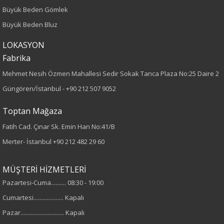
Büyük Beden Gömlek
Dokuma
Büyük Beden Bluz
Desen
LOKASYON
Düz
Fabrika
Mehmet Nesih Özmen Mahallesi Sedir Sokak Tanca Plaza No:25 Daire 2
Kumaş
Güngören/İstanbul -
+90 212 507 9052
%25 Polyester
Toptan Mağaza
%75 Viskon
Fatih Cad. Çınar Sk. Emin Han No:41/B
Yaka Tipi
Merter- İstanbul
+90 212 482 29 60
Gömlek Yaka
MÜŞTERİ HİZMETLERİ
Pazartesi-Cuma.......... 08:30 - 19:00
Cinsiyet
Cumartesi.................... Kapalı
Kadın
Pazar............................. Kapalı