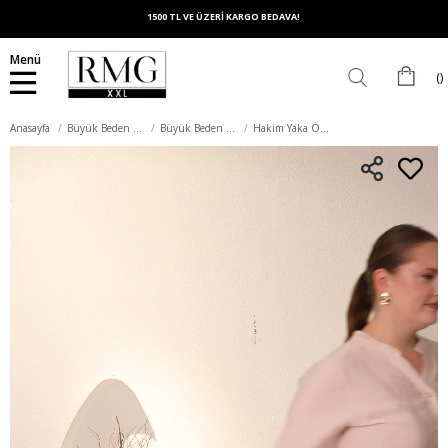
1500 TL VE ÜZERİ KARGO BEDAVA!
Menü
Anasayfa
Büyük Beden Üst Giyim
Büyük Beden Bluz
Hakim Yaka Ön Yırtmaçlı Kadın Büyük Beden Gömlek Bej