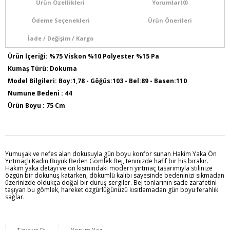
Ürün Özellikleri
Yorumlar
(0)
Ödeme Seçenekleri
Ürün Önerileri
İade / Değişim / Kargo
Ürün İçeriği: %75 Viskon %10 Polyester %15 Pa
Kumaş Türü: Dokuma
Model Bilgileri: Boy:1,78 - Göğüs:103 - Bel:89 - Basen:110
Numune Bedeni : 44
Ürün Boyu : 75 Cm
Sezon İlkbahar / Yaz
Yumuşak ve nefes alan dokusuyla gün boyu konfor sunan Hakim Yaka Ön
Yırtmaçlı Kadın Büyük Beden Gömlek Bej, teninizde hafif bir his bırakır.
Hakim yaka detayı ve ön kısmındaki modern yırtmaç tasarımıyla stilinize
özgün bir dokunuş katarken, dökümlü kalıbı sayesinde bedeninizi sıkmadan
üzerinizde oldukça doğal bir duruş sergiler. Bej tonlarının sade zarafetini
taşıyan bu gömlek, hareket özgürlüğünüzü kısıtlamadan gün boyu ferahlık
sağlar.