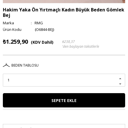
Hakim Yaka Ön Yırtmaçlı Kadın Büyük Beden Gömlek
Bej
Marka
:
RMG
(O6844-BEJ)
₺1.259,90
₺238,37
(KDV Dahil)
'den başlayan taksitlerle
BEDEN TABLOSU