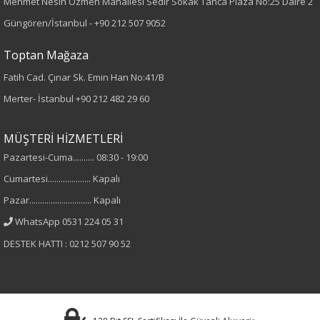
Mehmet Nesih Özmen Mahallesi Sedir Sokak Tanca Plaza No:25 Daire 2
Örme
Güngören/İstanbul -
+90 212 507 9052
Desen
Toptan Mağaza
Fatih Cad. Çınar Sk. Emin Han No:41/B
Düz
Merter- İstanbul
+90 212 482 29 60
Kumaş
MÜŞTERİ HİZMETLERİ
%95 Viskon
Pazartesi-Cuma.......... 08:30 - 19:00
%5 Elastan
Cumartesi.................... Kapalı
Pazar............................. Kapalı
Yaka Tipi
WhatsApp 0531 224 05 31
Hakim Yaka
DESTEK HATTI : 0212 507 90 52
Cinsiyet
Kadın