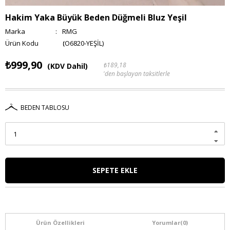
Hakim Yaka Büyük Beden Düğmeli Bluz Yeşil
Marka
:
RMG
(O6820-YEŞİL)
₺999,90
₺189,18
(KDV Dahil)
'den başlayan taksitlerle
BEDEN TABLOSU
Ürün Özellikleri
Yorumlar
(0)