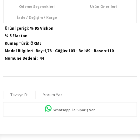
Ödeme Seçenekleri
Ürün Önerileri
İade / Değişim / Kargo
Ürün İçeriği: % 95 Viskon
% 5 Elastan
Kumaş Türü: ÖRME
Model Bilgileri: Boy:1,78 - Göğüs:103 - Bel:89 - Basen:110
Numune Bedeni : 44
Ürün Boyu : 75 Cm
Sezon İlkbahar / Yaz
Tavsiye Et
Yorum Yaz
Whatsapp İle Sipariş Ver