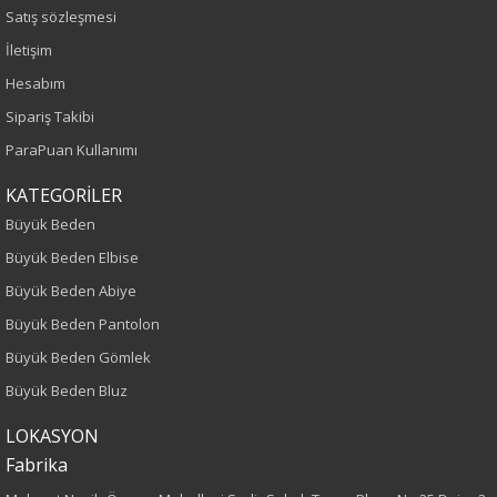
Yeşil
Satış sözleşmesi
İletişim
Sezon
Hesabım
İlkbahar-Yaz
Sipariş Takibi
ParaPuan Kullanımı
Yaş Grubu
KATEGORİLER
Yetişkin
Büyük Beden
Büyük Beden Elbise
Kalıp
Büyük Beden Abiye
Büyük Beden
Büyük Beden Pantolon
Büyük Beden Gömlek
Boy
Büyük Beden Bluz
75
LOKASYON
Fabrika
Kumaş Tipi