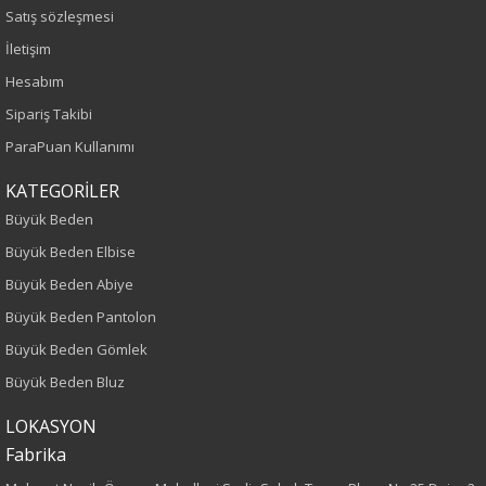
Satış sözleşmesi
Sezon
İletişim
Hesabım
İlkbahar-Yaz
Sipariş Takibi
Yaş Grubu
ParaPuan Kullanımı
Yetişkin
KATEGORİLER
Büyük Beden
Kalıp
Büyük Beden Elbise
Büyük Beden Abiye
Büyük Beden
Büyük Beden Pantolon
Boy
Büyük Beden Gömlek
Büyük Beden Bluz
80
LOKASYON
Kumaş Tipi
Fabrika