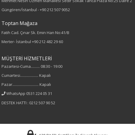
Dokuma
Mehmet Nesih Özmen Mahallesi Sedir Sokak Tanca Plaza No:25 Daire 2
Güngören/İstanbul -
+90 212 507 9052
Desen
Toptan Mağaza
Düz
Fatih Cad. Çınar Sk. Emin Han No:41/B
Merter- İstanbul
+90 212 482 29 60
Kumaş
%100 Viskon
MÜŞTERİ HİZMETLERİ
Pazartesi-Cuma.......... 08:30 - 19:00
Yaka Tipi
Cumartesi.................... Kapalı
Gömlek Yaka
Pazar............................. Kapalı
WhatsApp 0531 224 05 31
Cinsiyet
DESTEK HATTI : 0212 507 90 52
Kadın
Kol Tipi