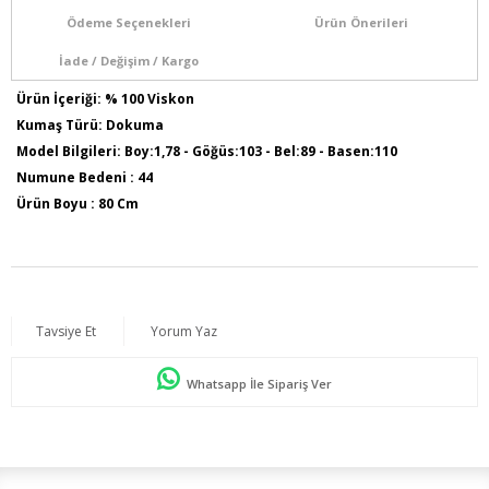
Ödeme Seçenekleri
Ürün Önerileri
İade / Değişim / Kargo
Ürün İçeriği: % 100 Viskon
Kumaş Türü: Dokuma
Model Bilgileri: Boy:1,78 - Göğüs:103 - Bel:89 - Basen:110
Numune Bedeni : 44
Ürün Boyu : 80 Cm
Sezon İlkbahar / Yaz
Tavsiye Et
Yorum Yaz
Whatsapp İle Sipariş Ver