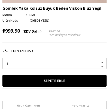
Gömlek Yaka Kolsuz Büyük Beden Viskon Bluz Yeşil
Marka
:
RMG
(O6804-YEŞİL)
₺999,90
₺189,18
(KDV Dahil)
'den başlayan taksitlerle
BEDEN TABLOSU
Ürün Özellikleri
Yorumlar
(0)