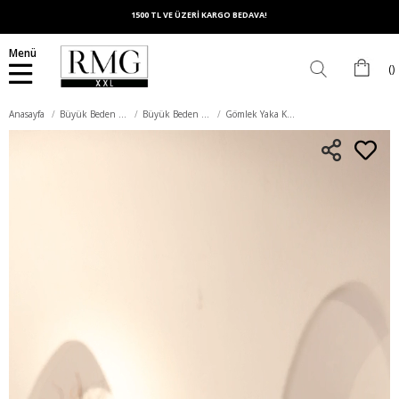
1500 TL VE ÜZERİ KARGO BEDAVA!
Menü
Anasayfa
Büyük Beden Üst Giyim
Büyük Beden Bluz
Gömlek Yaka Kolsuz Büyük Beden Viskon Bluz Yeşil