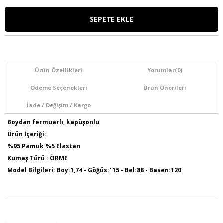
Ürün Özellikleri
Yorumlar
(0)
Ödeme Seçenekleri
Ürün Önerileri
İade / Değişim / Kargo
Boydan fermuarlı, kapüşonlu
Ürün İçeriği:
%95 Pamuk %5 Elastan
Kumaş Türü : ÖRME
Model Bilgileri: Boy:1,74 - Göğüs:115 - Bel:88 - Basen:120
Numune Bedeni : 44
Ürün Kodu : O4504
Ürün Boyu: 75 cm