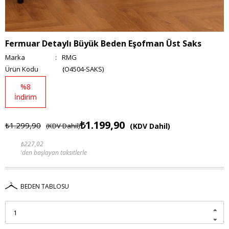
Fermuar Detaylı Büyük Beden Eşofman Üst Saks
Marka
:
RMG
(O4504-SAKS)
%
8
İndirim
₺1.199,90
₺1.299,90
(KDV Dahil)
(KDV Dahil)
₺227,02
'den başlayan taksitlerle
BEDEN TABLOSU