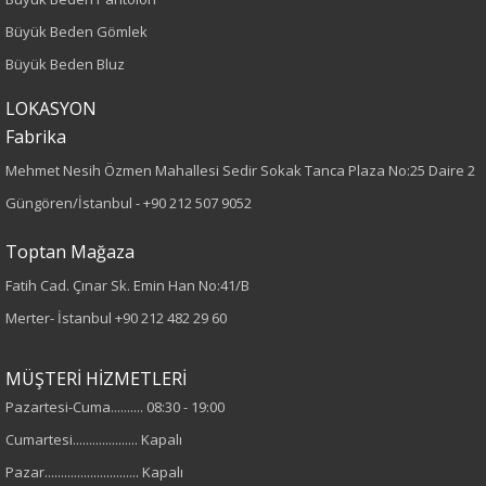
Büyük Beden
Büyük Beden Gömlek
Büyük Beden Bluz
Boy
LOKASYON
80
Fabrika
Mehmet Nesih Özmen Mahallesi Sedir Sokak Tanca Plaza No:25 Daire 2
Kumaş Tipi
Güngören/İstanbul -
+90 212 507 9052
Örme
Toptan Mağaza
Desen
Fatih Cad. Çınar Sk. Emin Han No:41/B
Merter- İstanbul
+90 212 482 29 60
Düz
Kumaş
MÜŞTERİ HİZMETLERİ
Pazartesi-Cuma.......... 08:30 - 19:00
%95 Pamuk
Cumartesi.................... Kapalı
%5 Elastan
Pazar............................. Kapalı