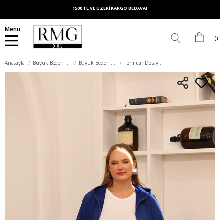
1500 TL VE ÜZERİ KARGO BEDAVA!
Menü
Anasayfa
Büyük Beden Üst Giyim
Büyük Beden Sweatshirt
Fermuar Detaylı Büyük Beden Eşofman Üst Saks