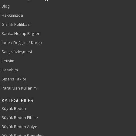
Blog
Hakkımızda
Gizlilik Politikası
Sezon : YAZLIK
Banka Hesap Bilgileri
İade / Değişim / Kargo
Renk
Satış sözleşmesi
Saks
İletişim
Hesabım
Sezon
Sipariş Takibi
Sonbahar-Kış
ParaPuan Kullanımı
KATEGORİLER
Yaş Grubu
Büyük Beden
Yetişkin
Büyük Beden Elbise
Büyük Beden Abiye
Kalıp
Büyük Beden Pantolon