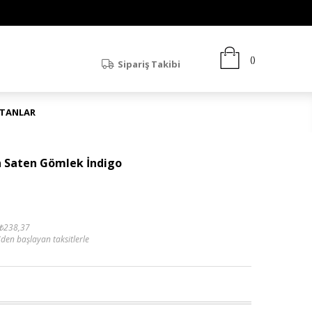
Sipariş Takibi
ATANLAR
n Saten Gömlek İndigo
₺238,37
'den başlayan taksitlerle