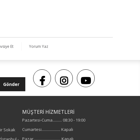
vsiye Et
Yorum Yaz
Gönder
MÜŞTERİ HİZMETLERİ
Pazartesi-Cuma.......... 08:30 - 19:00
Cumartesi.................... Kapalı
ir Sokak
Pazar............................. Kapalı
İstanbul -