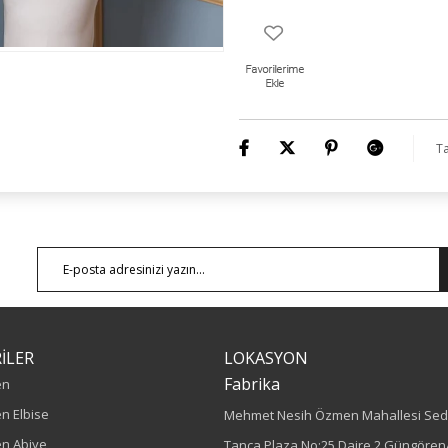
Ta
İLER
LOKASYON
Fabrika
en
n Elbise
Mehmet Nesih Özmen Mahallesi Sed
n Abiye
Tanca Plaza No:25 Daire 2 Güngören/