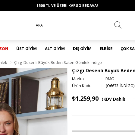
1500 TL VE ÜZERİ KARGO BEDAVA!
EZON
ÜST GİYİM
ALT GİYİM
DIŞ GİYİM
ELBİSE
ÇOK S
mlek
>
Çizgi Desenli Büyük Beden Saten Gömlek İndigo
Çizgi Desenli Büyük Bede
Marka
:
RMG
(O6673-İNDİGO)
₺1.259,90
(KDV Dahil)