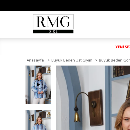
YENİ S
Anasayfa
>
Büyük Beden Üst Giyim
>
Büyük Beden Gö