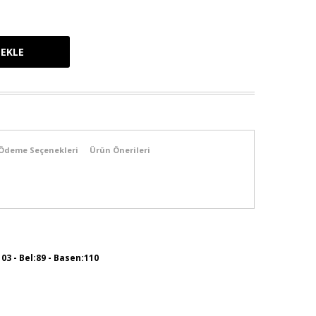
Ödeme Seçenekleri
Ürün Önerileri
103 - Bel:89 - Basen:110