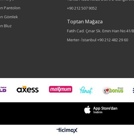
n Pantolon
+90 212 507 9052
en Gömlek
Toptan Mağaza
n Bluz
Fatih Cad. Çınar Sk. Emin Han No:41/
Merter- İstanbul
+90 212 482 29 60
Sezon : YAZLIK
Renk
İndigo
Sezon