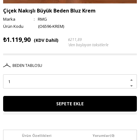
Çiçek Nakışlı Büyük Beden Bluz Krem
Marka
:
RMG
(O6596-KREM)
₺1.119,90
₺211,89
(KDV Dahil)
'den başlayan taksitlerle
BEDEN TABLOSU
Ürün Özellikleri
Yorumlar
(0)