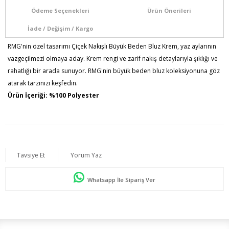
Ödeme Seçenekleri
Ürün Önerileri
İade / Değişim / Kargo
RMG'nin özel tasarımı Çiçek Nakışlı Büyük Beden Bluz Krem, yaz aylarının
vazgeçilmezi olmaya aday. Krem rengi ve zarif nakış detaylarıyla şıklığı ve
rahatlığı bir arada sunuyor. RMG'nin büyük beden bluz koleksiyonuna göz
atarak tarzınızı keşfedin.
Ürün İçeriği: %100 Polyester
Kumaş Türü: Dokuma
Model Bilgileri: Boy:1,78 - Göğüs:103 - Bel:89 - Basen:110
Numune Bedeni : 44
Ürün Boyu: 75 cm
Tavsiye Et
Yorum Yaz
Whatsapp İle Sipariş Ver