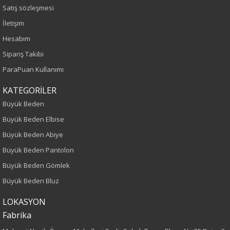
Renk
Satış sözleşmesi
İletişim
Krem
Hesabım
Sipariş Takibi
Sezon
ParaPuan Kullanımı
İlkbahar-Yaz
KATEGORİLER
Yaş Grubu
Büyük Beden
Büyük Beden Elbise
Yetişkin
Büyük Beden Abiye
Kalıp
Büyük Beden Pantolon
Büyük Beden Gömlek
Büyük Beden
Büyük Beden Bluz
Boy
LOKASYON
Fabrika
75