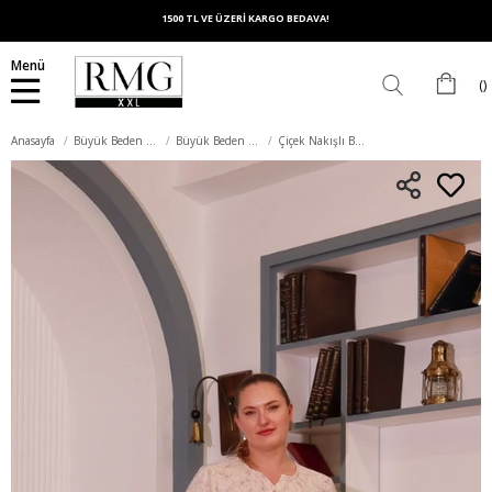
1500 TL VE ÜZERİ KARGO BEDAVA!
Menü
Anasayfa
Büyük Beden Üst Giyim
Büyük Beden Bluz
Çiçek Nakışlı Büyük Beden Bluz Krem