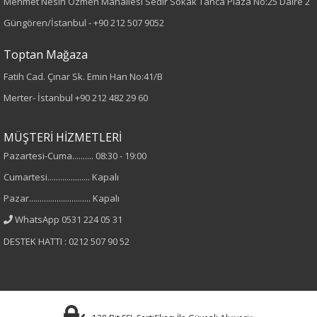
Mehmet Nesih Özmen Mahallesi Sedir Sokak Tanca Plaza No:25 Daire 2
Kumaş Tipi
Güngören/İstanbul -
+90 212 507 9052
Dokuma
Toptan Mağaza
Fatih Cad. Çınar Sk. Emin Han No:41/B
Desen
Merter- İstanbul
+90 212 482 29 60
Nakışlı
MÜŞTERİ HİZMETLERİ
Kumaş
Pazartesi-Cuma.......... 08:30 - 19:00
Cumartesi.................... Kapalı
%100 Polyester
Pazar............................. Kapalı
Yaka Tipi
WhatsApp 0531 224 05 31
DESTEK HATTI : 0212 507 90 52
Hakim Yaka
Cinsiyet
Kadın