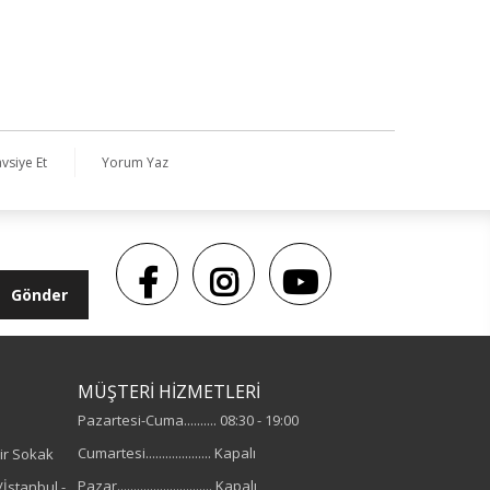
vsiye Et
Yorum Yaz
Gönder
MÜŞTERİ HİZMETLERİ
Pazartesi-Cuma.......... 08:30 - 19:00
Cumartesi.................... Kapalı
ir Sokak
Pazar............................. Kapalı
İstanbul -