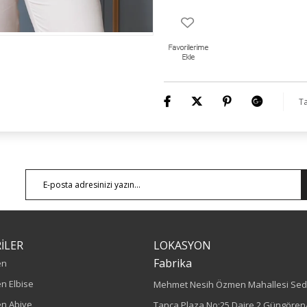
Numune Bedeni : 44
Ürün Boyu: 70 cm
Ta
İLER
LOKASYON
Fabrika
en
n Elbise
Mehmet Nesih Özmen Mahallesi Sed
n Abiye
Tanca Plaza No:25 Daire 2 Güngören/