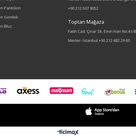
n Pantolon
+90 212 507 9052
en Gömlek
Toptan Mağaza
n Bluz
Fatih Cad. Çınar Sk. Emin Han No:41/
Merter- İstanbul
+90 212 482 29 60
Sezon : YAZLIK
Renk