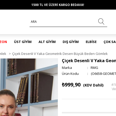
1500 TL VE ÜZERİ KARGO BEDAVA!
EZON
ÜST GİYİM
ALT GİYİM
DIŞ GİYİM
ELBİSE
ÇOK S
mlek
>
Çiçek Desenli V Yaka Geometrik Desen Büyük Beden Gömlek
Çiçek Desenli V Yaka Ge
Marka
:
RMG
(O6658-GEOMET
₺999,90
₺1
(KDV Dahil)
'de