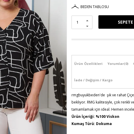
BEDEN TABLOSU
Ürün Özellikleri
Yorumlar
(0)
İade / Değişim / Kargo
rmgbuyukbeden'de şık ve rahat Çiçe
bekliyor. RMG kalitesiyle, çok renkli 
tamamlamak için ideal. Hemen incele
Ürün İçeriği: %100 Viskon
Kumaş Türü: Dokuma
Model Bilgileri: Boy:1,78 - Göğüs: