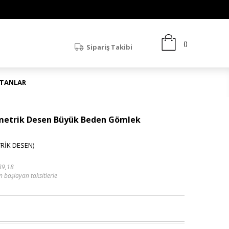
Sipariş Takibi
ATANLAR
ometrik Desen Büyük Beden Gömlek
RİK DESEN)
89,18
n başlayan taksitlerle