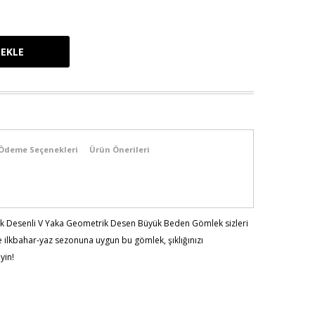
Ödeme Seçenekleri
Ürün Önerileri
k Desenli V Yaka Geometrik Desen Büyük Beden Gömlek sizleri
ve ilkbahar-yaz sezonuna uygun bu gömlek, şıklığınızı
yin!
103 - Bel:89 - Basen:110