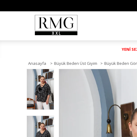
YENİ S
Anasayfa
>
Büyük Beden Üst Giyim
>
Büyük Beden Gö