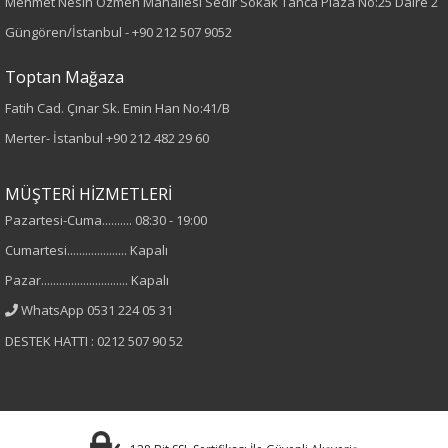
Mehmet Nesih Özmen Mahallesi Sedir Sokak Tanca Plaza No:25 Daire 2
Bilek Paça
Güngören/İstanbul -
+90 212 507 9052
Kumaş Tipi
Toptan Mağaza
Fatih Cad. Çınar Sk. Emin Han No:41/B
Dokuma
Merter- İstanbul
+90 212 482 29 60
Desen
MÜŞTERİ HİZMETLERİ
Düz
Pazartesi-Cuma.......... 08:30 - 19:00
Cumartesi.................... Kapalı
Kumaş
Pazar............................. Kapalı
%65 Polyester
WhatsApp 0531 224 05 31
%32 Viskon
DESTEK HATTI : 0212 507 90 52
%3 Elastan
Cinsiyet
Kadın