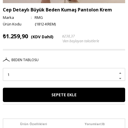
Cep Detaylı Büyük Beden Kumaş Pantolon Krem
Marka
:
RMG
(1812-KREM)
₺1.259,90
₺238,37
(KDV Dahil)
'den başlayan taksitlerle
BEDEN TABLOSU
Ürün Özellikleri
Yorumlar
(0)