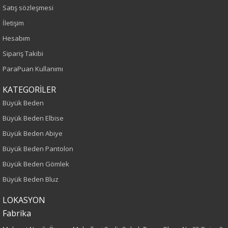
İlkbahar-Yaz
Satış sözleşmesi
İletişim
Yaş Grubu
Hesabım
Yetişkin
Sipariş Takibi
ParaPuan Kullanımı
Bel
KATEGORİLER
Yüksek Bel
Büyük Beden
Büyük Beden Elbise
Kalıp
Büyük Beden Abiye
Büyük Beden
Büyük Beden Pantolon
Büyük Beden Gömlek
Boy
Büyük Beden Bluz
100
LOKASYON
Fabrika
Paça Tipi