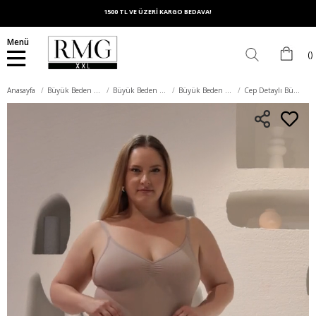
1500 TL VE ÜZERİ KARGO BEDAVA!
Menü
Anasayfa
Büyük Beden Alt Giyim
Büyük Beden Pantolon
Büyük Beden Kumaş Pantolon
Cep Detaylı Büyük Beden Kumaş Pantolon Krem