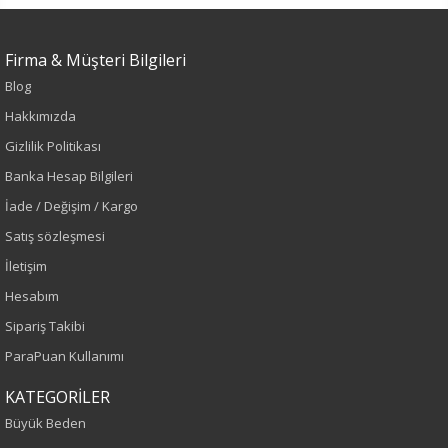
Sezon
Firma & Müşteri Bilgileri
Sonbahar-Kış
Blog
Hakkımızda
Yaş Grubu
Gizlilik Politikası
Yetişkin
Banka Hesap Bilgileri
İade / Değişim / Kargo
Kalıp
Satış sözleşmesi
Büyük Beden
İletişim
Hesabım
Boy
Sipariş Takibi
ParaPuan Kullanımı
80
KATEGORİLER
Kumaş Tipi
Büyük Beden