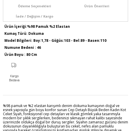
Ödeme Seçenekleri
Ürün Önerileri
İade / Değişim / Kargo
Ürün İçeriği:%98 Pamuk %2 Elastan
Kumaş Türü: Dokuma
Model Bilgileri: Boy:1,78 - Göğüs:103 - Bel:89 - Basen:110
Numune Bedeni : 46
Ürün Boyu : 80 Cm
Sezon Sonbahar / Kış
%98 pamuk ve %2 elastan karışımlı denim dokuma kumaşının doğal ve
esnek yapısıyla gün boyu konfor sunan Cep Detaylı Büyük Beden Kadın Kot
Ceket Siyah, fonksiyonel cep detayları ve klasik gömlek yaka tasarımıyla
modern bir şıklık sergilerken, bedeninizi sıkmayan rahat kalıbı sayesinde
üzerinizde oldukça doğal bir duruş sergiler. Siyahın zamansız gücünü denim
dokusunun dayanıklılığıyla buluşturan bu ceket, nefes alan pamuklu
yapısıyla hareket özgürlüğünüzü kısıtlamadan günlük stilinize dinamik ve