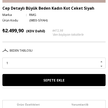
Cep Detaylı Büyük Beden Kadın Kot Ceket Siyah
Marka
:
RMG
(9855-SİYAH)
₺2.499,90
₺472,98
(KDV Dahil)
'den başlayan taksitlerle
BEDEN TABLOSU
Ürün Özellikleri
Yorumlar
(0)