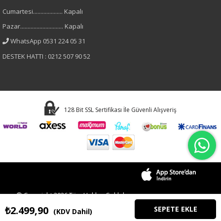
Cumartesi.................... Kapalı
Uzun Kol
Pazar............................. Kapalı
WhatsApp 0531 224 05 31
Astar Durumu
DESTEK HATTI : 0212 507 90 52
Astarsız
Materyal
Denim
128 Bit SSL Sertifikası İle Güvenli Alışveriş
Pamuklu
Polyester
© Copyright 2026 Tüm Hakları Saklıdır.
₺2.499,90
(KDV Dahil)