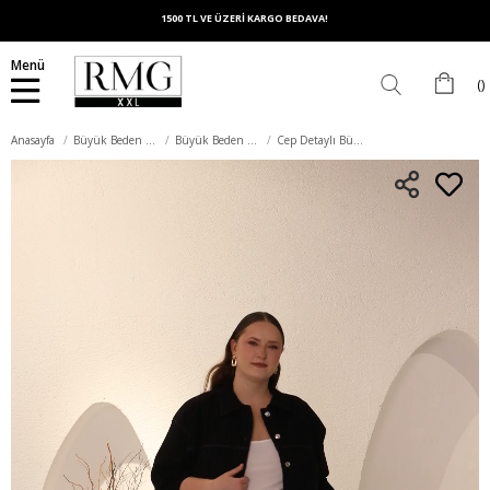
1500 TL VE ÜZERİ KARGO BEDAVA!
Menü
Anasayfa
Büyük Beden Dış Giyim
Büyük Beden Ceket
Cep Detaylı Büyük Beden Kadın Kot Ceket Siyah