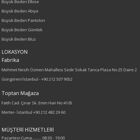
Dokuma
Büyük Beden Elbise
Büyük Beden Abiye
Desen
Büyük Beden Pantolon
Düz
Büyük Beden Gömlek
Büyük Beden Bluz
Kumaş
LOKASYON
%98 Pamuk
Fabrika
%2 Elastan
Mehmet Nesih Özmen Mahallesi Sedir Sokak Tanca Plaza No:25 Daire 2
Güngören/İstanbul -
+90 212 507 9052
Yaka Tipi
Toptan Mağaza
Gömlek Yaka
Fatih Cad. Çınar Sk. Emin Han No:41/B
Cinsiyet
Merter- İstanbul
+90 212 482 29 60
Kadın
MÜŞTERİ HİZMETLERİ
Kol Tipi
Pazartesi-Cuma.......... 08:30 - 19:00