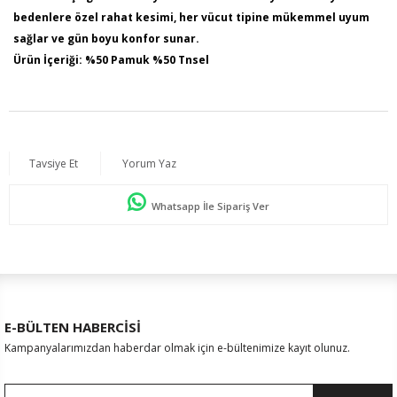
bedenlere özel rahat kesimi, her vücut tipine mükemmel uyum
sağlar ve gün boyu konfor sunar.
Ürün İçeriği: %50 Pamuk %50 Tnsel
Kumaş Türü: Dokuma
Model Bilgileri: Boy:1,78 - Göğüs:103 - Bel:89 - Basen:110
Numune Bedeni : 44
Ürün Boyu: 75 cm
Tavsiye Et
Yorum Yaz
Whatsapp İle Sipariş Ver
E-BÜLTEN HABERCİSİ
Kampanyalarımızdan haberdar olmak için e-bültenimize kayıt olunuz.