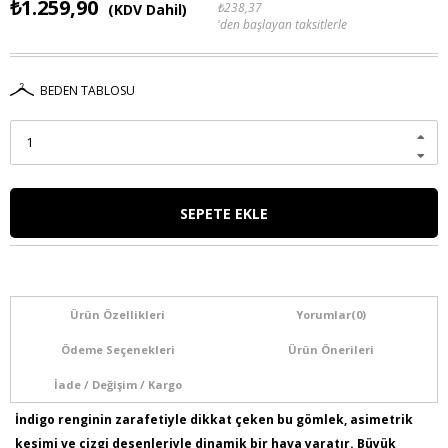
₺1.259,90
₺238,37
(KDV Dahil)
'den başlayan taksitlerle
BEDEN TABLOSU
Ürün Özellikleri
Yorumlar
(0)
Ödeme Seçenekleri
Ürün Önerileri
İade / Değişim / Kargo
İndigo renginin zarafetiyle dikkat çeken bu gömlek, asimetrik
kesimi ve çizgi desenleriyle dinamik bir hava yaratır. Büyük