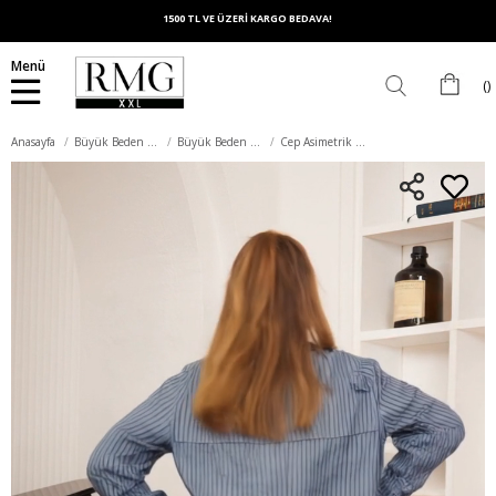
1500 TL VE ÜZERİ KARGO BEDAVA!
Menü
Anasayfa
Büyük Beden Üst Giyim
Büyük Beden Gömlek
Cep Asimetrik Desenli Büyük Beden Gömlek İndigo