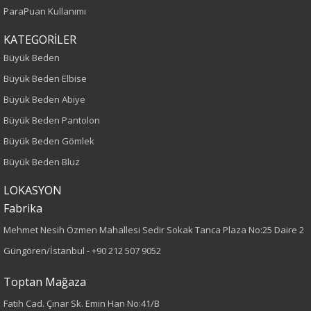
ParaPuan Kullanımı
Sonbahar-Kış
KATEGORİLER
Yaş Grubu
Büyük Beden
Büyük Beden Elbise
Yetişkin
Büyük Beden Abiye
Kalıp
Büyük Beden Pantolon
Büyük Beden Gömlek
Büyük Beden
Büyük Beden Bluz
Boy
LOKASYON
Fabrika
75
Mehmet Nesih Özmen Mahallesi Sedir Sokak Tanca Plaza No:25 Daire 2
Kumaş Tipi
Güngören/İstanbul -
+90 212 507 9052
Dokuma
Toptan Mağaza
Fatih Cad. Çınar Sk. Emin Han No:41/B
Desen