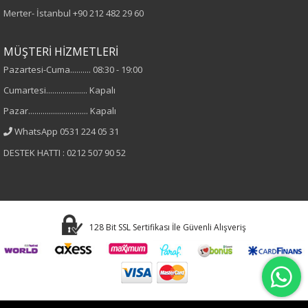
Merter- İstanbul
+90 212 482 29 60
Çizgili
MÜŞTERİ HİZMETLERİ
Kumaş
Pazartesi-Cuma.......... 08:30 - 19:00
Cumartesi.................... Kapalı
%50 Pamuk
Pazar............................. Kapalı
%50 Tensel
WhatsApp 0531 224 05 31
Yaka Tipi
DESTEK HATTI : 0212 507 90 52
Bisiklet Yaka
Cinsiyet
128 Bit SSL Sertifikası İle Güvenli Alışveriş
Kadın
Kol Tipi
Uzun Kol