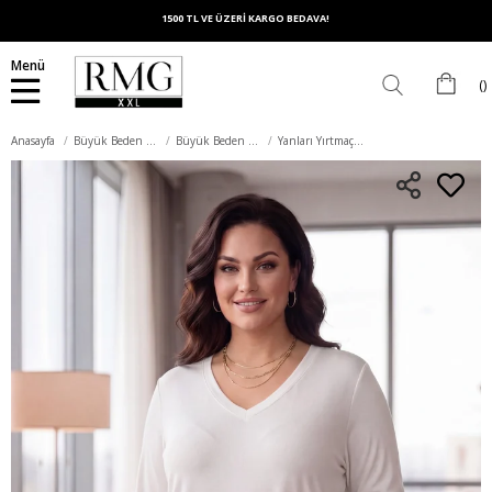
1500 TL VE ÜZERİ KARGO BEDAVA!
Menü
Anasayfa
Büyük Beden Üst Giyim
Büyük Beden Tişört
Yanları Yırtmaçlı Büyük Beden V Yaka Uzun Kol Tişört Ekru