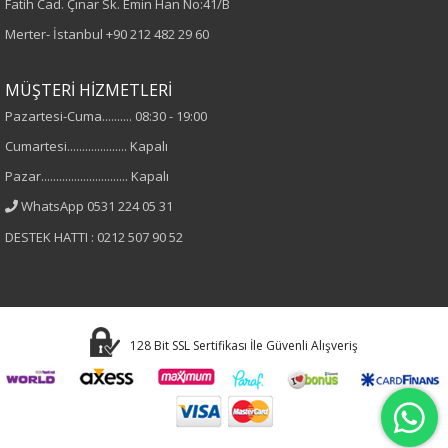
Fatih Cad. Çınar Sk. Emin Han No:41/B
Merter- İstanbul
+90 212 482 29 60
Kumaş
%95 Viskon
MÜŞTERİ HİZMETLERİ
%5 Elastan
Pazartesi-Cuma.......... 08:30 - 19:00
Cumartesi.................... Kapalı
Yaka Tipi
Pazar............................. Kapalı
V Yaka
WhatsApp 0531 224 05 31
DESTEK HATTI : 0212 507 90 52
Cinsiyet
Kadın
Kol Tipi
128 Bit SSL Sertifikası İle Güvenli Alışveriş
Uzun Kol
Astar Durumu