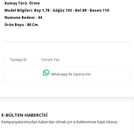
Kumaş Türü: Örme
Model Bilgileri: Boy:1,78 - Göğüs:103 - Bel:89 - Basen:110
Numune Bedeni : 44
Ürün Boyu : 80 Cm
Sezon İlkbahar / Yaz
Tavsiye Et
Yorum Yaz
Whatsapp İle Sipariş Ver
E-BÜLTEN HABERCİSİ
Kampanyalarımızdan haberdar olmak için e-bültenimize kayıt olunuz.