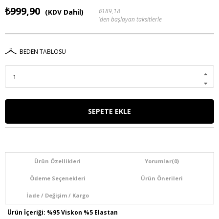
₺999,90
₺189,18
(KDV Dahil)
'den başlayan taksitlerle
BEDEN TABLOSU
Ürün Özellikleri
Yorumlar
(0)
Ödeme Seçenekleri
Ürün Önerileri
İade / Değişim / Kargo
Ürün İçeriği: %95 Viskon %5 Elastan