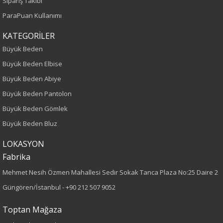
Sipariş Takibi
Yaş Grubu
ParaPuan Kullanımı
Yetişkin
KATEGORİLER
Büyük Beden
Kalıp
Büyük Beden Elbise
Büyük Beden Abiye
Büyük Beden
Büyük Beden Pantolon
Boy
Büyük Beden Gömlek
Büyük Beden Bluz
80
LOKASYON
Kumaş Tipi
Fabrika
Örme
Mehmet Nesih Özmen Mahallesi Sedir Sokak Tanca Plaza No:25 Daire 2
Güngören/İstanbul -
+90 212 507 9052
Desen
Toptan Mağaza
Düz