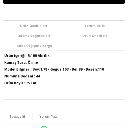
Ürün Özellikleri
Yorumlar
(0)
Ödeme Seçenekleri
Ürün Önerileri
İade / Değişim / Kargo
Ürün İçeriği: %100 Akrilik
Kumaş Türü: Örme
Model Bilgileri: Boy:1,78 - Göğüs:103 - Bel:89 - Basen:110
Numune Bedeni : 44
Ürün Boyu : 75 Cm
Tavsiye Et
Yorum Yaz