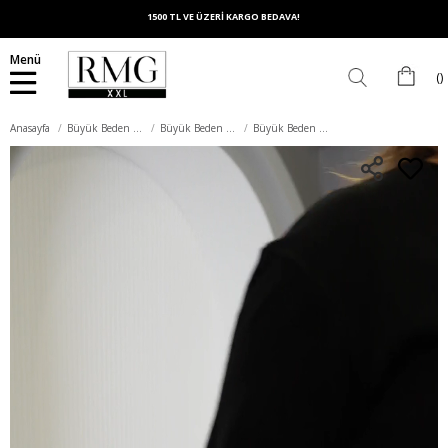
1500 TL VE ÜZERİ KARGO BEDAVA!
Menü
Anasayfa
Büyük Beden Üst Giyim
Büyük Beden Triko
Büyük Beden Triko Kısa Kol Kazak Siyah