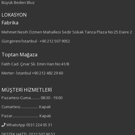
Büyük Beden Bluz
Kumaş Tipi
LOKASYON
Fabrika
Örme
Mehmet Nesih Özmen Mahallesi Sedir Sokak Tanca Plaza No:25 Daire 2
Desen
Güngören/İstanbul -
+90 212 507 9052
Nakışlı
Toptan Mağaza
Fatih Cad. Çınar Sk. Emin Han No:41/B
Kumaş
Merter- İstanbul
+90 212 482 29 60
%100 Akrilik
MÜŞTERİ HİZMETLERİ
Yaka Tipi
Pazartesi-Cuma.......... 08:30 - 19:00
Cumartesi.................... Kapalı
Bisiklet Yaka
Pazar............................. Kapalı
Cinsiyet
WhatsApp 0531 224 05 31
DESTEK HATTI : 0212 507 90 52