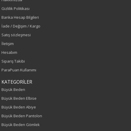
Renk
Gizlilik Politikası
Banka Hesap Bilgileri
Siyah
İade / Değişim / Kargo
Sezon
Satış sözleşmesi
İletişim
Sonbahar-Kış
Hesabım
Yaş Grubu
Sipariş Takibi
ParaPuan Kullanımı
Yetişkin
KATEGORİLER
Kalıp
Büyük Beden
Büyük Beden Elbise
Büyük Beden
Büyük Beden Abiye
Boy
Büyük Beden Pantolon
Büyük Beden Gömlek
70