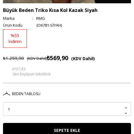
Büyük Beden Triko Kısa Kol Kazak Siyah
Marka
:
RMG
(O6781-SİYAH)
%
55
İndirim
₺569,90
₺1.259,90
(KDV Dahil)
(KDV Dahil)
₺107,83
'den başlayan taksitlerle
BEDEN TABLOSU