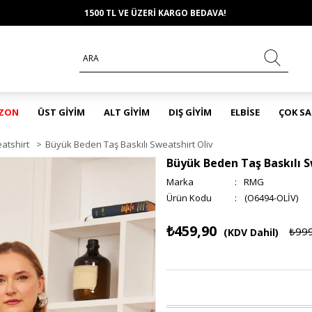
1500 TL VE ÜZERİ KARGO BEDAVA!
EZON
ÜST GİYİM
ALT GİYİM
DIŞ GİYİM
ELBİSE
ÇOK S
atshirt
>
Büyük Beden Taş Baskılı Sweatshirt Oliv
Büyük Beden Taş Baskılı S
Marka
:
RMG
(O6494-OLİV)
₺459,90
₺99
(KDV Dahil)