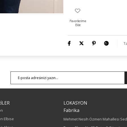
Ta
İLER
LOKASYON
Fabrika
en
n Elbise
Mehmet Nesih Özmen Mahallesi Sed