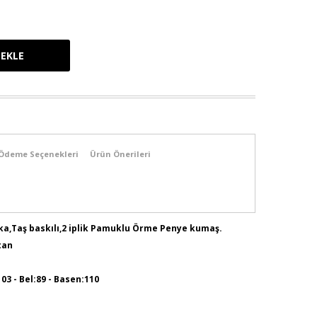
Ödeme Seçenekleri
Ürün Önerileri
Yaka,Taş baskılı,2 iplik Pamuklu Örme Penye kumaş.
tan
103 - Bel:89 - Basen:110