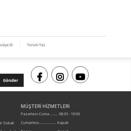
vsiye Et
Yorum Yaz
Gönder
MÜŞTERİ HİZMETLERİ
Pazartesi-Cuma.......... 08:30 - 19:00
Cumartesi.................... Kapalı
ir Sokak