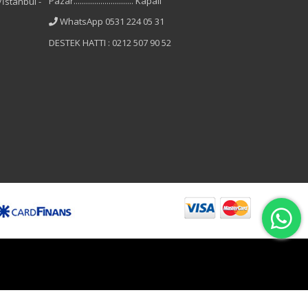
Pazar............................. Kapalı
İstanbul -
WhatsApp 0531 224 05 31
DESTEK HATTI : 0212 507 90 52
B