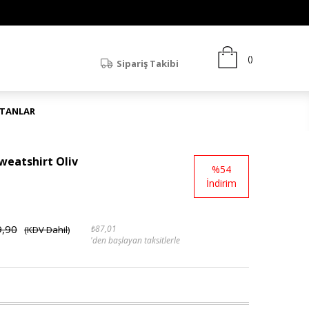
Sipariş Takibi
ATANLAR
weatshirt Oliv
%
54
İndirim
9,90
₺87,01
(KDV Dahil)
'den başlayan taksitlerle