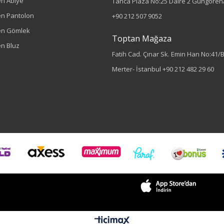
n Abiye
Tanca Plaza No:25 Daire 2 Güngören/
n Pantolon
+90 212 507 9052
en Gömlek
Toptan Mağaza
n Bluz
Fatih Cad. Çınar Sk. Emin Han No:41/
Merter- İstanbul
+90 212 482 29 60
Sezon : KIŞLIK
Renk
Oliv