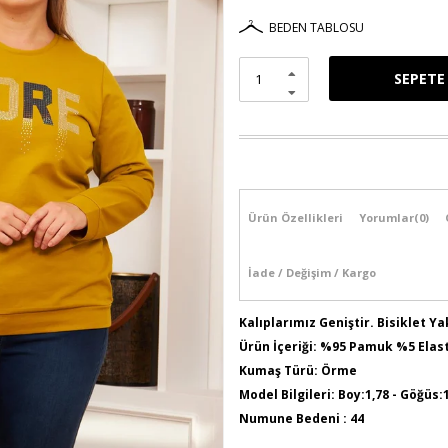
BEDEN TABLOSU
Ürün Özellikleri
Yorumlar
(0)
İade / Değişim / Kargo
Kalıplarımız Geniştir. Bisiklet 
Ürün İçeriği: %95 Pamuk %5 Elas
Kumaş Türü: Örme
Model Bilgileri: Boy:1,78 - Göğüs:
Numune Bedeni : 44
Ürün Boyu: 75 cm