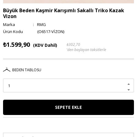
Büyük Beden Kaşmir Karışımlı Sakallı Triko Kazak
Vizon
Marka
:
RMG
(O6517-VİZON)
₺1.599,90
₺302,70
(KDV Dahil)
'den başlayan taksitlerle
BEDEN TABLOSU