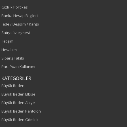
Vizon
Gizlilik Politikası
Sezon
Banka Hesap Bilgileri
İade / Değişim / Kargo
Sonbahar-Kış
Satış sözleşmesi
İletişim
Yaş Grubu
Hesabım
Yetişkin
Sipariş Takibi
ParaPuan Kullanımı
Kalıp
KATEGORİLER
Büyük Beden
Büyük Beden
Boy
Büyük Beden Elbise
Büyük Beden Abiye
80
Büyük Beden Pantolon
Kumaş Tipi
Büyük Beden Gömlek