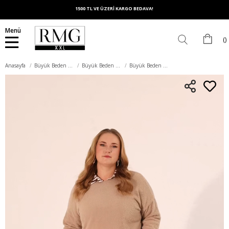
1500 TL VE ÜZERİ KARGO BEDAVA!
Menü
Anasayfa
Büyük Beden Üst Giyim
Büyük Beden Bluz
Büyük Beden Kaşmir Karışımlı Sakallı Triko Kazak Vizon