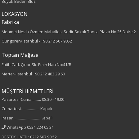
Büyük Beden Bluz
Örme
LOKASYON
Desen
Fabrika
Mehmet Nesih Özmen Mahallesi Sedir Sokak Tanca Plaza No:25 Daire 2
Düz
Güngören/İstanbul -
+90 212 507 9052
Kumaş
Toptan Mağaza
%100 Polyester
Fatih Cad. Çınar Sk. Emin Han No:41/B
Merter- İstanbul
+90 212 482 29 60
Yaka Tipi
MÜŞTERİ HİZMETLERİ
Bisiklet Yaka
Pazartesi-Cuma.......... 08:30 - 19:00
Cinsiyet
Cumartesi.................... Kapalı
Pazar............................. Kapalı
Kadın
WhatsApp 0531 224 05 31
Kol Tipi
DESTEK HATTI : 0212 507 90 52